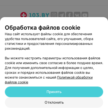
О проекте
Новости проекта
Размещение рекламы
Обработка файлов cookie
Медицинский маркетинг
Публичный договор
Наш сайт использует файлы cookie для обеспечения
Пользовательское соглашение
Способы оплаты
удобства пользователей сайта, его улучшения, сбора
Вакансии
Партнеры
статистики и предоставления персонализированных
рекомендаций.
Написать руководителю 103.by
Написать в поддержку
Вы можете настроить параметры использования файлов
cookie или изменить свое согласие в более позднее время.
Персональные настройки cookie
Для получения дополнительной информации о целях,
Обработка персональных данных
сроках и порядке использования файлов cookie вы
можете ознакомиться с нашей
Политикой обработки
файлов cookie
Принять
Отклонить
© 2026 ООО «Артокс Лаб», УНП 191700409
| 220012, Республика Беларусь,