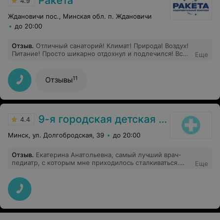
Ракета
4.9
Ждановичи пос., Минская обл. п. Ждановичи
до 20:00
Отзыв
.
Отличный санаторий! Климат! Природа! Воздух!
Питание! Просто шикарно отдохнул и подлечился! Всем
Еще
рекомендую!
11
Отзывы
9-я городская детская поликлиника
4.4
Минск, ул. Долгобродская, 39
до 20:00
Отзыв
.
Екатерина Анатольевна, самый лучший врач-
педиатр, с которым мне приходилось сталкиваться.
Еще
Сыну сейчас почти 17, дочке 11, поэтому за столько лет
врачей видела не мало. Да, у неё были очереди на
участке в поликлинике, но лишь потому что она всегда
со всей внимательностью осматривала детей. При
болезни всегда назначит анализ, а не так - вы лечитесь
потом сдадите. Никогда не оставляет детей
недолеченными, чтоб выправить быстрее в школу,