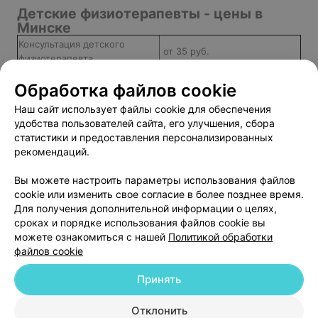
либо сад. Однозначно - это лучший врач, который был
Детские физиотерапевты - цены в
у нас на участке, жаль что только сейчас она перешла
Минске
на другой. Никогда не сомневалась в ее назначениях,
как приходиться делать сейчас. От неё же научилась
Консультация детского
от 35 руб.
понимать по анализу хотя бы вирусная это, либо
физиотерапевта
бактериальная инфекция, ведь от этого будет зависить
и лечение. Одназначно, рекомендую её как хорошего
Электромиостимуляция тела
от 30 руб.
Обработка файлов cookie
специалиста, которая со всей своей широкой душой и
Лазеротерапия
от 3 руб.
вниманием относится к своим маленьким пациентам.
Наш сайт использует файлы cookie для обеспечения
Ударно-волновая терапия
от 17 руб.
удобства пользователей сайта, его улучшения, сбора
статистики и предоставления персонализированных
рекомендаций.
Добавить компанию
Вы можете настроить параметры использования файлов
cookie или изменить свое согласие в более позднее время.
Для получения дополнительной информации о целях,
Добавить специалиста
сроках и порядке использования файлов cookie вы
можете ознакомиться с нашей
Политикой обработки
файлов cookie
Принять
О проекте
Новости проекта
Размещение рекламы
Отклонить
Медицинский маркетинг
Публичный договор