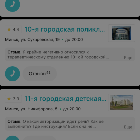
10-я городская поликлиника г. Минска
4.4
Минск, ул. Сухаревская, 19
до 20:00
Отзыв
.
Я крайне негативно относился к
терапевтическому отделению 10- ой городской
Еще
поликлинике до встречи с терапевтом от БОГА!!! И это
Павел Генадьевич, именно он, находится на своём
месте, именно он готов подходить индивидуально к
43
Отзывы
проблемам пациентов, именно благодаря таким
докторам начинаешь верить в будущее нашей
медицины!!! Спасибо вам большое Павел Генадьевич
за ваш профессионализм и низкий поклон!!! С
уважением Шеффер.
11-я городская детская поликлиника
3.3
Минск, ул. Никифорова, 5
до 20:00
Отзыв
.
О какой авторизации идет речь? Как ее
выполнить? Где инструкция? Если она не
Еще
предусмотрена, то переделывайте сайт: не работает
ни авторизация, ни заказ талонов к врачу.Пытаюсь