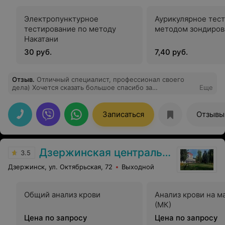
Электропунктурное
Аурикулярное тес
тестирование по методу
методом зондиров
Накатани
30 руб.
7,40 руб.
Отзыв
.
Отличный специалист, профессионал своего
дела) Хочется сказать большое спасибо за
Еще
внимательность и желание решить поставленную
задачу. Практически наш семейный доктор)),
Записаться
Отзывы
Дзержинская центральная районная больница
3.5
Дзержинск, ул. Октябрьская, 72
Выходной
Общий анализ крови
Анализ крови на 
(МК)
Цена по запросу
Цена по запросу