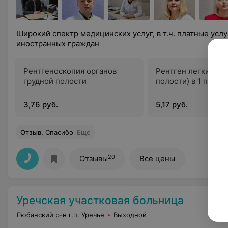
Широкий спектр медицинских услуг, в т.ч. платные услу
иностранных граждан
Рентгеноскопия органов
Рентген легких (г
грудной полости
полости) в 1 проек
3,76 руб.
5,17 руб.
Отзыв
.
Спасибо
Еще
20
Отзывы
Все цены
Уречская участковая больница
Любанский р-н г.п. Уречье
Выходной