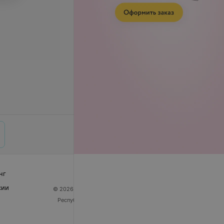
нг
сии
© 2026 ООО «Артокс Лаб», УНП 191700409
| 220012,
Республика Беларусь, г. Минск, улица Толбухина, 2,
пом. 16 | help@103.by
Служба поддержки
+375 291212755