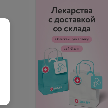
 томография,
Рентгенография сердца с
нимок
контрастированным
пищеводом
11,21 руб.