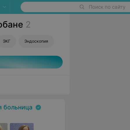
Поиск по сайту
юбане
2
ЭКГ
Эндоскопия
я больница