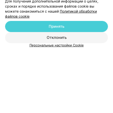
Добавить специалиста
Для получения дополнительной информации о целях,
сроках и порядке использования файлов cookie вы
можете ознакомиться с нашей
Политикой обработки
файлов cookie
Принять
О проекте
Новости проекта
Размещение рекламы
Отклонить
Медицинский маркетинг
Публичный договор
Пользовательское соглашение
Способы оплаты
Персональные настройки Cookie
Вакансии
Партнеры
Написать руководителю 103.by
Написать в поддержку
Персональные настройки cookie
Обработка персональных данных