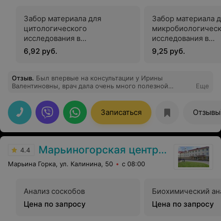
Забор материала для
Забор материала 
цитологического
микробиологическ
исследования в
исследования в
стоматологии
стоматологии
6,92 руб.
9,25 руб.
Отзыв
.
Был впервые на консультации у Ирины
Валентиновны, врач дала очень много полезной
Еще
информации, расположила к себе, остался на лечении
у нее. Очень грамотный и отзывчивый специалист
знающий свое дело. Результатом полностью
Записаться
Отзывы
удовлетворен. Рекомендую!
Марьиногорская центральная районная больница
4.4
Марьина Горка, ул. Калинина, 50
с 08:00
Анализ соскобов
Биохимический ан
Цена по запросу
Цена по запросу