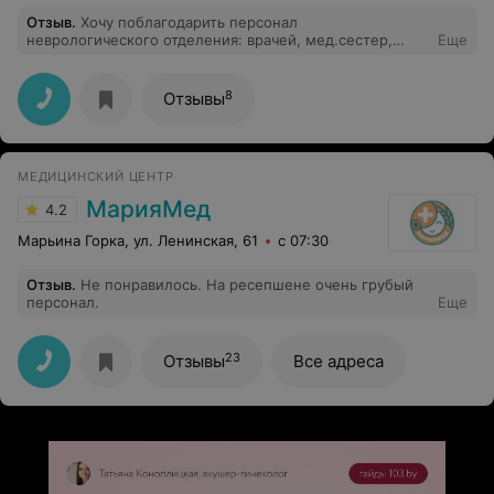
Отзыв
.
Хочу поблагодарить персонал
неврологического отделения: врачей, мед.сестер,
Еще
санитарок. Особую признательность выражаю Анне
Валерьевне - постовой медсестре - за доброе сердце,
отзывчивость, желание прийти на помощь. Анна
8
Отзывы
Валерьевна- настоящая сестра МИЛОСЕРДИЯ-
заслуживает медали Ф.Найтингейл за преданность
своему делу. Низкий ей поклон и здравия!
МЕДИЦИНСКИЙ ЦЕНТР
МарияМед
4.2
Марьина Горка, ул. Ленинская, 61
с 07:30
Отзыв
.
Не понравилось. На ресепшене очень грубый
персонал.
Еще
23
Отзывы
Все адреса