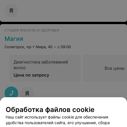
СТУДИЯ КРАСОТЫ И ЗДОРОВЬЯ
Магия
Солигорск, пр-т Мира, 40
с 09:00
Диагностика заболеваний
волос
Все цены
Цена по запросу
Обработка файлов cookie
Солигорская центральная районная больница
Наш сайт использует файлы cookie для обеспечения
удобства пользователей сайта, его улучшения, сбора
Солигорск, ул. Коржа, 1
Выходной