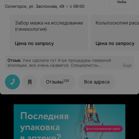
Солигорск, ул. Заслонова, 49
с 08:00
Забор мазка на исследование
Кольпоскопия рас
(гинекология)
Цена по запросу
Цена по запросу
Отзыв
.
Уже сделала тут 4-ре процедуры лазерной
эпиляции, все очень нравится. Специалисты
Еще
профессионалы, приятные администраторы, сам
кабинет комфортный и аккуратный. Хочется приходить
ещё и еще! Очень рада, что открыли филиал в
135
Отзывы
Все адреса
Солигорске.