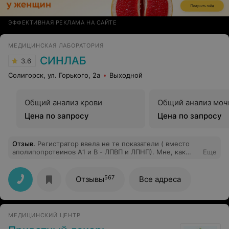
ЭФФЕКТИВНАЯ РЕКЛАМА НА САЙТЕ
МЕДИЦИНСКАЯ ЛАБОРАТОРИЯ
СИНЛАБ
3.6
Солигорск, ул. Горького, 2а
Выходной
Общий анализ крови
Общий анализ моч
Цена по запросу
Цена по запросу
Отзыв
.
Регистратор ввела не те показатели ( вместо
аполипопротеинов А1 и В - ЛПВП и ЛПНП). Мне, как
Еще
врачу КДЛ, данные показатели не являются заменой,
они не информативны. При упоминании "у меня
скидка" девушка регистратор на повышенных тонах
567
Отзывы
Все адреса
объяснила, что надо об этом говорить заранее, до
того, как ввели показатели биохимии (странно, в
прошлый раз таких претензий не было). Оплатила,
конечно, полную стоимость, лишь бы регистратор не
МЕДИЦИНСКИЙ ЦЕНТР
нервничала. Впечатление отвратительное.