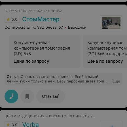
приголубить ребенка! Работу сделала быстро,
качественно, вену прощупывала тщательно. Еще и о
СТОМАТОЛОГИЧЕСКАЯ КЛИНИКА
жизни поговорили, про глазик наш болезненный и про
успокоительное для мамы)) Спасибо Вам, Оксана
СтомМастер
5.0
Валерьевна!!! Вы действительно на своем рабочем
месте.
Солигорск, ул. К. Заслонова, 57
Выходной
Конусно-лучевая
Конусно-лучевая
компьютерная томография
компьютерная том
(3D) 5х5
(3D) 5х5 в эндоре
Цена по запросу
Цена по запросу
Отзыв
.
Очень нравится эта клиника. Всей семьей
лечим зубки только в ней. Весь персонал знает толк в
Еще
своей работе. Всегда готовы выслушать и решить
любую проблему. В сравнении с другими клиниками
очень демократичные цены. Индивидуальный подход к
1
Отзывы
каждому клиенту. Всем рекомендую.
ЦЕНТР МЕДИЦИНСКИХ И КОСМЕТОЛОГИЧЕСКИХ УСЛУГ
Verba
3.9