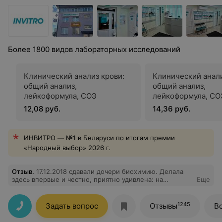
Более 1800 видов лабораторных исследований
Клинический анализ крови:
Клинический анали
общий анализ,
общий анализ,
лейкоформула, СОЭ
лейкоформула, СОЭ
обязательной «ру
12,08 руб.
14,36 руб.
микроскопией маз
ИНВИТРО — №1 в Беларуси по итогам премии
«Народный выбор» 2026 г.
Отзыв
.
17.12.2018 сдавали дочери биохимию. Делала
здесь впервые и честно, приятно удивлена: на
Еще
ресепшене нас приветливо встретили и все доступно
объснили, на все затратили минут 10. Ожидала нас
Шалоха Оксана Валерьевна- светлой души человек и
1245
Задать вопрос
Отзывы
В
знающий свое дело!! Как же она умеет- то
поддержать, успокоить и да, я не приувеличиваю,