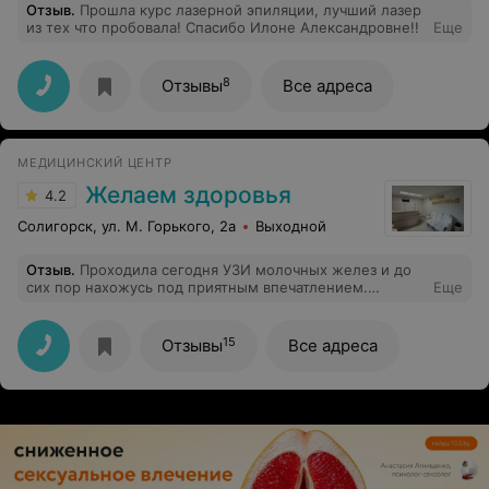
Отзыв
.
Прошла курс лазерной эпиляции, лучший лазер
из тех что пробовала! Спасибо Илоне Александровне!!
Еще
8
Отзывы
Все адреса
МЕДИЦИНСКИЙ ЦЕНТР
Желаем здоровья
4.2
Солигорск, ул. М. Горького, 2а
Выходной
Отзыв
.
Проходила сегодня УЗИ молочных желез и до
сих пор нахожусь под приятным впечатлением.
Еще
Настолько профессиональный, внимательный и
доброжелательный врач Агабалаев Руслан
Камильевич! Желаю ему здоровья и процветания!
15
Отзывы
Все адреса
Спасибо!