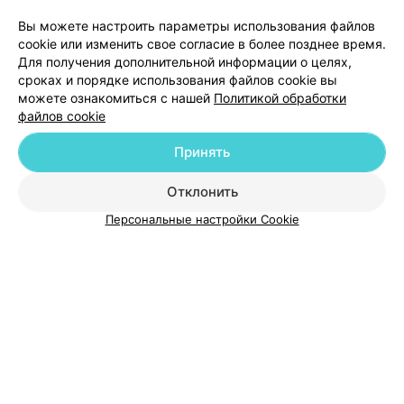
Добавить компанию
Вы можете настроить параметры использования файлов
cookie или изменить свое согласие в более позднее время.
Для получения дополнительной информации о целях,
Добавить специалиста
сроках и порядке использования файлов cookie вы
можете ознакомиться с нашей
Политикой обработки
файлов cookie
Принять
О проекте
Новости проекта
Размещение рекламы
Отклонить
Медицинский маркетинг
Публичный договор
Персональные настройки Cookie
Пользовательское соглашение
Способы оплаты
Вакансии
Партнеры
Написать руководителю 103.by
Написать в поддержку
Персональные настройки cookie
Обработка персональных данных