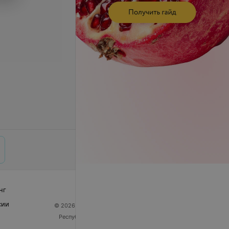
нг
сии
© 2026 ООО «Артокс Лаб», УНП 191700409
| 220012,
Республика Беларусь, г. Минск, улица Толбухина, 2,
пом. 16 | help@103.by