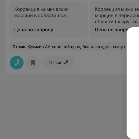
Коррекция мимических
Коррекция мимиче
морщин в области лба
морщин в периорб
области (вокруг гл
Цена по запросу
Цена по запросу
Отзыв
.
Кузьмич АА хороший врач, были сегодня, сыну открывал головку. Да больно, да плачет при мочеиспускании, но это нужно перетерпеть и помочь ребенку делать ванночки. Все заживёт. После каждого любого уролога при такой ситуации будет болеть. И
6
Отзывы