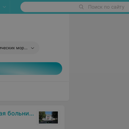
Поиск по сайту
еских морщин
 больница