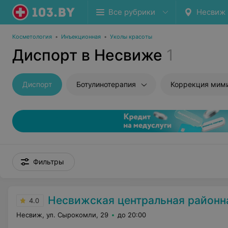
Все рубрики
Несвиж
Косметология
•
Инъекционная
•
Уколы красоты
Диспорт в Несвиже
1
Диспорт
Ботулинотерапия
Коррекция мимич
Фильтры
Несвижская центральная районная
4.0
Несвиж, ул. Сырокомли, 29
до 20:00