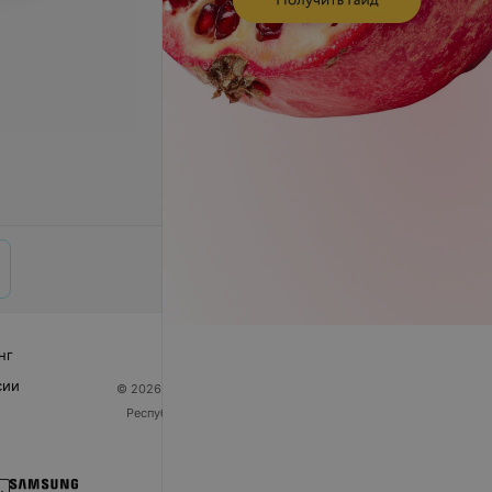
нг
сии
© 2026 ООО «Артокс Лаб», УНП 191700409
| 220012,
Республика Беларусь, г. Минск, улица Толбухина, 2,
пом. 16 | help@103.by
Служба поддержки
+375 291212755