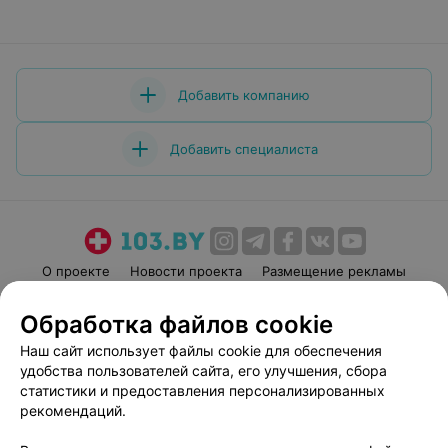
Добавить компанию
Добавить специалиста
О проекте
Новости проекта
Размещение рекламы
Медицинский маркетинг
Публичный договор
Обработка файлов cookie
Пользовательское соглашение
Способы оплаты
Наш сайт использует файлы cookie для обеспечения
Вакансии
Партнеры
удобства пользователей сайта, его улучшения, сбора
Написать руководителю 103.by
статистики и предоставления персонализированных
рекомендаций.
Написать в поддержку
Персональные настройки cookie