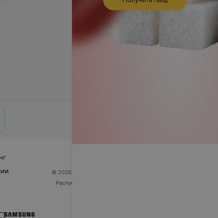
нг
сии
© 2026 ООО «Артокс Лаб», УНП 191700409
| 220012,
Республика Беларусь, г. Минск, улица Толбухина, 2,
пом. 16 | help@103.by
Служба поддержки
+375 291212755