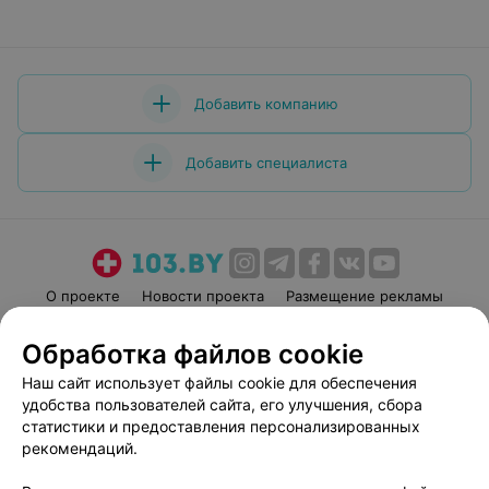
Добавить компанию
Добавить специалиста
О проекте
Новости проекта
Размещение рекламы
Медицинский маркетинг
Публичный договор
Обработка файлов cookie
Пользовательское соглашение
Способы оплаты
Наш сайт использует файлы cookie для обеспечения
Вакансии
Партнеры
удобства пользователей сайта, его улучшения, сбора
Написать руководителю 103.by
статистики и предоставления персонализированных
рекомендаций.
Написать в поддержку
Персональные настройки cookie