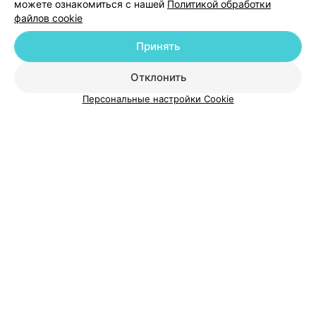
можете ознакомиться с нашей
Политикой обработки
файлов cookie
Принять
Отклонить
О проекте
Новости проекта
Размещение рекламы
Персональные настройки Cookie
Медицинский маркетинг
Публичный договор
Пользовательское соглашение
Способы оплаты
Вакансии
Партнеры
Написать руководителю 103.by
Написать в поддержку
Персональные настройки cookie
Обработка персональных данных