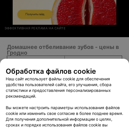
ЭФФЕКТИВНАЯ РЕКЛАМА НА САЙТЕ
Домашнее отбеливание зубов - цены в
Гродно
Домашнее отбеливание
от 100 руб.
зубов
Обработка файлов cookie
Каппа для отбеливания
Наш сайт использует файлы cookie для обеспечения
от 32 руб.
(бруксизма) 1 челюсть
удобства пользователей сайта, его улучшения, сбора
статистики и предоставления персонализированных
рекомендаций.
Вы можете настроить параметры использования файлов
Добавить компанию
cookie или изменить свое согласие в более позднее время.
Для получения дополнительной информации о целях,
сроках и порядке использования файлов cookie вы
Добавить специалиста