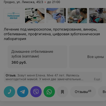
Гродно, ул. Лиможа, 45/3
до 21:00
Лечение под микроскопом, протезирование, виниры,
отбеливание, профгигиена, цифровая зуботехническая
лаборатория
Домашнее отбеливание
зубов (каппами)
Все цены
360 руб.
Отзыв
.
Зовут меня Елена. Мне 47 лет. Являюсь
многодетной мамой. У меня две замечательные
Еще
дочурки и двое не менее замечательных сыновей. Это
вкратце о себе. А теперь хочу оставить свой отзыв о
клинике "Голливуд Дентал". Уже восемь лет проживаю
48
Отзывы
В
по ул. Белые Росы и эти же восемь лет являюсь
постоянным клиентом (или пациентом) этой клиники.
И не только я. Также мой муж и дети. Что могу сказать
об этой клинике. Только самые лучшие и самые