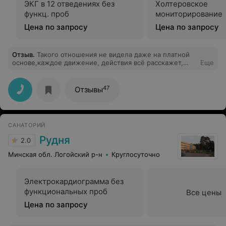
ЭКГ в 12 отведениях без
Холтеровское
функц. проб
мониторирование
Цена по запросу
Цена по запросу
Отзыв
.
Такого отношения не видела даже на платной
основе,каждое движение, действия всё расскажет,
Еще
Викторовна замечательный врач, можно многое
сказать но только положительные слова, спасибо Вам
за ваш труд и терпение к каждой поциентке.
47
Отзывы
САНАТОРИЙ
Рудня
2.0
Минская обл. Логойский р-н
Круглосуточно
Электрокардиограмма без
функциональных проб
Все цены
Цена по запросу