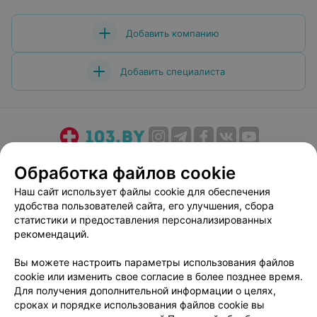
отвалился. При этом сетовала: ну что ж такое, почему
не пишется кардиограмма. Насколько понравилась
доктор — настолько разочаровала и разозлила
Добавить компанию
медсестра.
Добавить специалиста
О проекте
Новости проекта
Размещение рекламы
Обработка файлов cookie
Медицинский маркетинг
Публичный договор
Наш сайт использует файлы cookie для обеспечения
Пользовательское соглашение
Способы оплаты
удобства пользователей сайта, его улучшения, сбора
Вакансии
Партнеры
статистики и предоставления персонализированных
рекомендаций.
Написать руководителю 103.by
Написать в поддержку
Вы можете настроить параметры использования файлов
cookie или изменить свое согласие в более позднее время.
Персональные настройки cookie
Для получения дополнительной информации о целях,
Обработка персональных данных
сроках и порядке использования файлов cookie вы