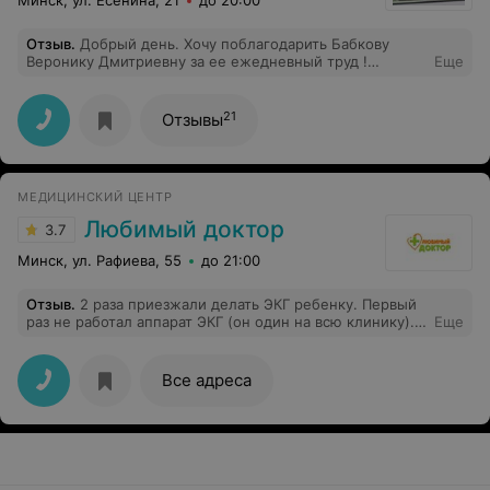
Минск, ул. Есенина, 21
до 20:00
Отзыв
.
Добрый день. Хочу поблагодарить Бабкову
Веронику Дмитриевну за ее ежедневный труд !
Еще
Спасибо вам и низкий поклон ! Очень благодарна , что
работаете в 5 поликлинике . Вы невероятная и золотой
доктор.
21
Отзывы
МЕДИЦИНСКИЙ ЦЕНТР
Любимый доктор
3.7
Минск, ул. Рафиева, 55
до 21:00
Отзыв
.
2 раза приезжали делать ЭКГ ребенку. Первый
раз не работал аппарат ЭКГ (он один на всю клинику).
Еще
Второй раз ЭКГ сделали с горем пополам. Доктор —
отличная, к ней вопросов нет, с детьми общается
доброжелательно. А вот к медсестре (она тоже одна
Все адреса
на несколько кабинетов и бегает между ними) — есть.
Мало того, что совала планшет в лицо ребенку. И
даже после просьбы не показывать ребенку экран
(малышке противопоказано) продолжала это делать.
Общалась сухо и игнорировала вопросы. Криво
поставила малышке электроды, один из которых сразу