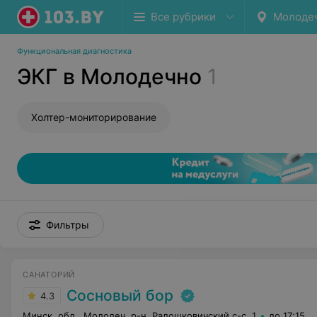
Все рубрики
Молоде
Функциональная диагностика
ЭКГ в Молодечно
1
Холтер-мониторирование
Фильтры
САНАТОРИЙ
Сосновый бор
4.3
Минск. обл., Молодеч. р-н, Радошковичский c-с, 1
до 17:15