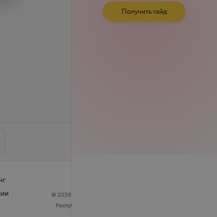
нг
сии
© 2026 ООО «Артокс Лаб», УНП 191700409
| 220012,
Республика Беларусь, г. Минск, улица Толбухина, 2,
пом. 16 | help@103.by