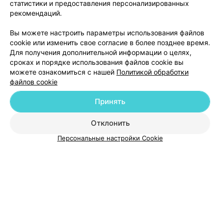
статистики и предоставления персонализированных
исполнительность и пунктуальность как у них в Европе
рекомендаций.
надо еще поискать. Мы очень довольны и
признательны.
Добавить компанию
Вы можете настроить параметры использования файлов
cookie или изменить свое согласие в более позднее время.
Для получения дополнительной информации о целях,
Добавить специалиста
сроках и порядке использования файлов cookie вы
можете ознакомиться с нашей
Политикой обработки
файлов cookie
Принять
О проекте
Новости проекта
Размещение рекламы
Отклонить
Медицинский маркетинг
Публичный договор
Персональные настройки Cookie
Пользовательское соглашение
Способы оплаты
Вакансии
Партнеры
Написать руководителю 103.by
Написать в поддержку
Персональные настройки cookie
Обработка персональных данных