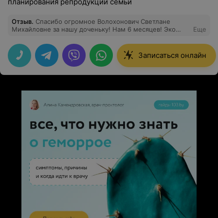
планирования репродукции семьи
Отзыв
.
Спасибо огромное Волохонович Светлане
Михайловне за нашу доченьку! Нам 6 месяцев! Эко
Еще
получилось с первого раза. Делали длинный протокол.
Переносили 2 эмбриончика, прижилась только наша
малышка. Причину бесплодия нам так никто и не
Записаться онлайн
сказал, я и муж здоровы, критический отклонений нет
по здоровью. Но главное, что беременность наступила
с первой попытки! Рекомендую данный центр.
Персонал всегда вежлив)