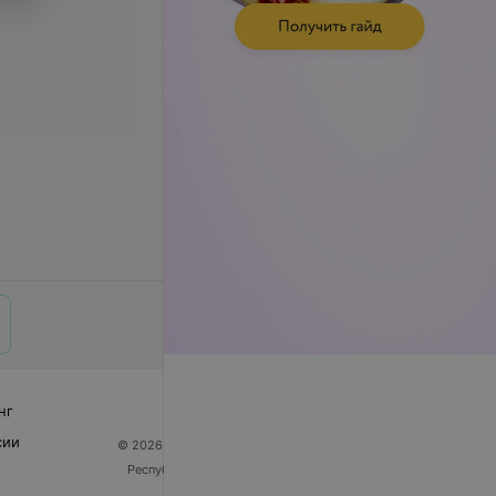
нг
сии
© 2026 ООО «Артокс Лаб», УНП 191700409
| 220012,
Республика Беларусь, г. Минск, улица Толбухина, 2,
пом. 16 | help@103.by