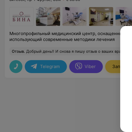
Многопрофильный медицинский центр, оснащенный но
использующий современные методики лечения
Отзыв
.
Добрый день!! И снова я пишу отзыв о ваших врачах, им нет равных)) Я из Новополоцка, но по каким либо вопросам приезжаю к Вам. Про доктора Павленко А.В. уже писала, спасибо ему еще раз!!! В этот Раз Я привозила дочь 18 лет к Наталье Владимировне. Очень чуткий врач. Она на столько была добра к дочери, что я чуть сама на кр
Telegram
Viber
Записать