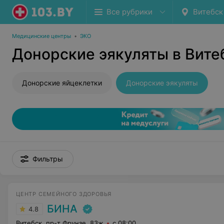
Все рубрики
Витебск
Медицинские центры
•
ЭКО
Донорские эякуляты в Вите
Донорские яйцеклетки
Донорские эякуляты
Фильтры
ЦЕНТР СЕМЕЙНОГО ЗДОРОВЬЯ
БИНА
4.8
Витебск, пр-т Фрунзе, 83ж
с 08:00