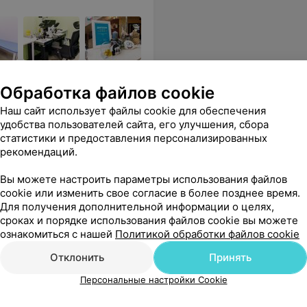
вым оборудованием и
Обработка файлов cookie
Наш сайт использует файлы cookie для обеспечения
есло не попросилась)))) Решила нашу проблему, назначила лечение, и теперь у нас все хорошо!! Спасибо вашему медцентру и всем докторам!!!!
Еще
удобства пользователей сайта, его улучшения, сбора
статистики и предоставления персонализированных
рекомендаций.
ся
Вы можете настроить параметры использования файлов
cookie или изменить свое согласие в более позднее время.
Для получения дополнительной информации о целях,
сроках и порядке использования файлов cookie вы можете
ознакомиться с нашей
Политикой обработки файлов cookie
Отклонить
Принять
Персональные настройки Cookie