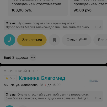
проведением стеатометрии
проведением стеа
и эластометрии
106,96 руб.
90,66 руб.
Отзыв
.
Ну очень понравилась врач-терапевт
Дубровская Мария Александровна. Она внимательно
Еще
выслушала мои жалобы, профессионально и с заботой
подошла к моему лечению. Очень ценю человеческое
отношение, терпение и профессионализм.
9240
Записаться
Отзывы
Все 
Настоятельно рекомендую этого врача всем, кто ищет
надежного и внимательного терапевта!
Ещё 3 адреса
МЕДИЦИНСКИЙ ЦЕНТР
Клиника Благомед
5.0
Минск, ул. Алибегова, 28
до 15:00
Отзыв
.
Очень классный врач, мой сын на перевязках
был более спокоен, чем с другими врачами. Найдет
Еще
общий язык с маленькими пациентами.