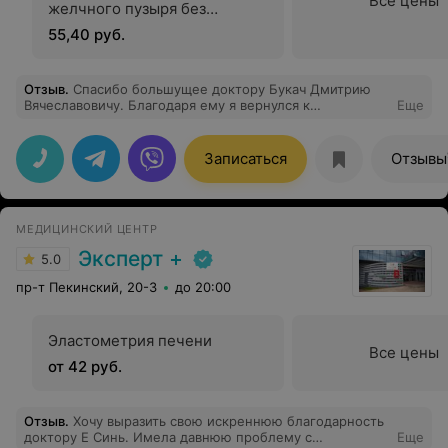
Все цены
желчного пузыря без
определения сократительной
55,40 руб.
функции с лимфатическими
узлами и дуплексным
сканированием сосудов
Отзыв
.
Спасибо большущее доктору Букач Дмитрию
Вячеславовичу. Благодаря ему я вернулся к
Еще
полноценной, нормальной жизни. На сколько
позитивный интересный подход у врача к пациенту, что
идешь на операционный стол без всякой тревоги,
Записаться
Отзывы
страха. Оперировался в медицинском центре IMRED,
все на достаточно высоком уровне. Спасибо еще раз
доктору Букач, и бригаде врачей, ему помогавшей в
операции!!Что касается медицинского центра Имред,
МЕДИЦИНСКИЙ ЦЕНТР
все на высшем уровне, начиная от колл-центра, и
заканчивая медицинским персоналом. Оценка 5+ по
Эксперт +
5.0
пятибальной шкале. Пишу отзывы очень редко, но это
врач от Бога, который не нуждается в рекламе!!
пр-т Пекинский, 20-3
до 20:00
Эластометрия печени
Все цены
от 42 руб.
Отзыв
.
Хочу выразить свою искреннюю благодарность
доктору Е Синь. Имела давнюю проблему с
Еще