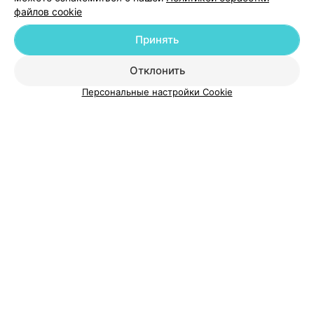
файлов cookie
Добавить компанию
Принять
Добавить специалиста
Отклонить
Персональные настройки Cookie
О проекте
Новости проекта
Размещение рекламы
Медицинский маркетинг
Публичный договор
Пользовательское соглашение
Способы оплаты
Вакансии
Партнеры
Написать руководителю 103.by
Написать в поддержку
Персональные настройки cookie
Обработка персональных данных