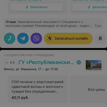
Записаться
Записать
Отзыв
.
Замечательный массажист! Специалист с
золотыми руками! Рекомендую от всей души - ходил
Еще
на массаж сам, а потом и супругу привел. Комфортная
кушетка,спокойная расслабляющая музыка и классные
массажные техники, которыми владеет Инна
Записаться онлайн
Владимировна. Администраторы всегда приветливые, с
улыбкой. Есть своя парковка у медицинского центра.
Рекомендую тем, кто хочет реально лечебный эффект
от специалиста с медицинским образованием!
ГОСУДАРСТВЕННОЕ УЧРЕЖДЕНИЕ
ГУ «Республиканский научно-практический центр медицинской экспертизы и реабилитаци»
4.5
Минск, ул. Макаенка, 17
до 17:00
УЗИ печени с эластометрией
сдвиговой волны и желчного
Все цены
пузыря без определения
функции
40,11 руб.