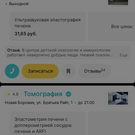
Выходной
Ультразвуковая эластография
печени
Все цены
31,65 руб.
Отзыв
.
В центре детской онкологии и иммунологии
работают невероятно добрые люди. Низкий поклон
Еще
врачам и всему персоналу младшему отделения. Елена
Юрьевна Левшукова-Кристал, Кочубинский Дмитрий
Витальевич, Алешкевич Светлана Николаевна - врачи
24
Записаться
Отзывы
от Бога. Это центр,где тебя всегда встречают с
улыбкой и добротой, несмотря на большой поток
пациентов.
Томография
4.9
Новая Боровая, ул. Братьев Райт, 1
до 21:00
Эластометрия печени с
доплерометрией сосудов
печени и ARFI