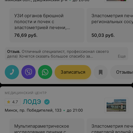
чистые палаты со всеми удобствами, необходимыми
для комфортного пребывания. От пребывания в
медицинском центре «Аква-Минск Клиника» остались
УЗИ органов брюшной
Эластометрия печ
только приятные впечатления.
полости и почек с
региональных сос
эластометрией печени,
региональных лимфоузлов и
76,69 руб.
50,03 руб.
сосудов, окружающих мягких
тканей
Отзыв
.
Отличный специалист, профессионал своего
дела) Хочется сказать большое спасибо за
Еще
внимательность и желание решить поставленную
задачу. Практически наш семейный доктор)),
Записаться
Отзывы
МЕДИЦИНСКИЙ ЦЕНТР
ЛОДЭ
4.7
Минск, пр. Победителей, 133
до 21:00
Мультипараметрическое
Эластометрия печ
исследование печени с
сдвиговой волной 