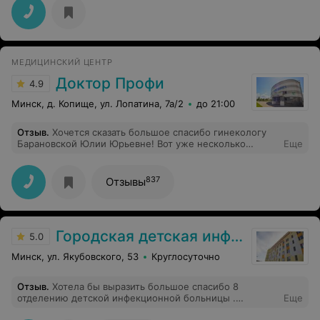
МЕДИЦИНСКИЙ ЦЕНТР
Доктор Профи
4.9
Минск, д. Копище, ул. Лопатина, 7а/2
до 21:00
Отзыв
.
Хочется сказать большое спасибо гинекологу
Барановской Юлии Юрьевне! Вот уже несколько
Еще
месяцев у нее наблюдаюсь. Она очень чуткий врач,
который переживает за своих пациентов. Ни один
вопрос не остался без ответа, она всегда готова
837
Отзывы
поддержать и помочь. И даже прохождение не всегда
приятных процедур Юлия Юрьевна как-то сглаживает,
и вроде уже ничего не болит) Рекомендую обращаться
к ней за помощью, и сама планирую наблюдаться у неё
Городская детская инфекционная клиническая больница
и дальше!
5.0
Минск, ул. Якубовского, 53
Круглосуточно
Отзыв
.
Хотела бы выразить большое спасибо 8
отделению детской инфекционной больницы .
Еще
Адамович Ольга Леонидовна очень внимательный и