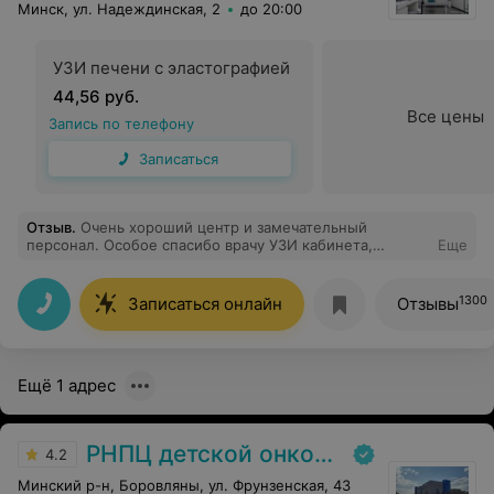
Минск, ул. Надеждинская, 2
до 20:00
УЗИ печени с эластографией
44,56 руб.
Все цены
Запись по телефону
Записаться
Отзыв
.
Очень хороший центр и замечательный
персонал. Особое спасибо врачу УЗИ кабинета,
Еще
Можейко Екатерине Сергеевне. Очень приятная,
внимательная,большая умница в своем деле.
1300
Записаться онлайн
Отзывы
Ещё 1 адрес
РНПЦ детской онкологии
4.2
Минский р-н, Боровляны, ул. Фрунзенская, 43