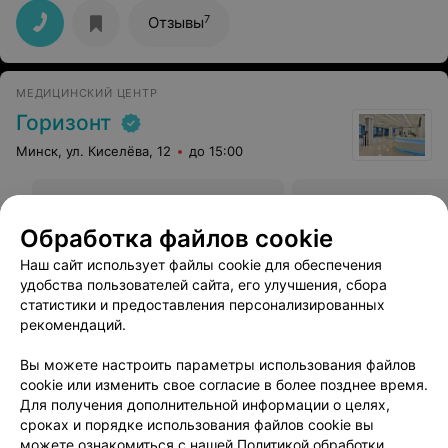
рассудительный врач ,каждый обход полная
информация о состоянии ребенка.Все медсестры
7
Отзывы
доброжелательные,внимательные к детям .
МЕДИЦИНСКИЙ ЦЕНТР
Горизонт
Минск, ул. Киселёва, 12
до 15:00
Ультразвуковое
Ультразвуковое
исследование органов
исследование печ
Обработка файлов cookie
брюшной полости и
эластометрией пе
забрюшинного пространства
Наш сайт использует файлы cookie для обеспечения
уточняйте
уточняйте
с эластометрией печени и
удобства пользователей сайта, его улучшения, сбора
селезенки
статистики и предоставления персонализированных
рекомендаций.
Записаться
Вы можете настроить параметры использования файлов
cookie или изменить свое согласие в более позднее время.
Для получения дополнительной информации о целях,
сроках и порядке использования файлов cookie вы
можете ознакомиться с нашей
Политикой обработки