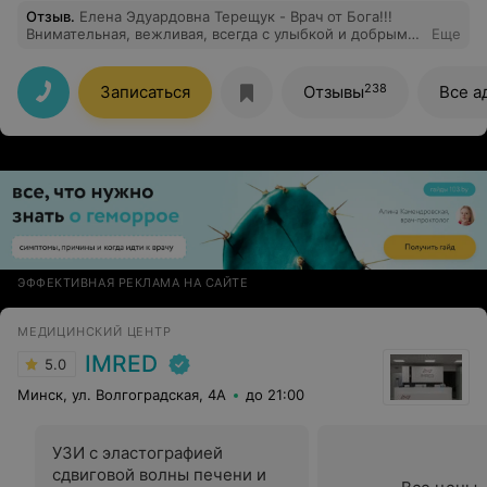
Отзыв
.
Елена Эдуардовна Терещук - Врач от Бога!!!
Внимательная, вежливая, всегда с улыбкой и добрым
Еще
словом!!! Очень грамотная, все назначения дали
положительный результат.
238
Записаться
Отзывы
Все а
ЭФФЕКТИВНАЯ РЕКЛАМА НА САЙТЕ
МЕДИЦИНСКИЙ ЦЕНТР
IMRED
5.0
Минск, ул. Волгоградская, 4А
до 21:00
УЗИ с эластографией
сдвиговой волны печени и