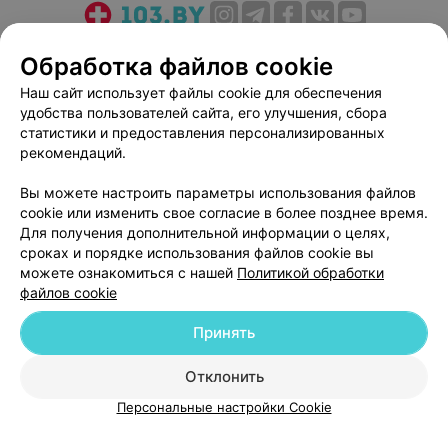
О проекте
Новости проекта
Размещение рекламы
Обработка файлов cookie
Медицинский маркетинг
Публичный договор
Наш сайт использует файлы cookie для обеспечения
Пользовательское соглашение
Способы оплаты
удобства пользователей сайта, его улучшения, сбора
Вакансии
Партнеры
статистики и предоставления персонализированных
рекомендаций.
Написать руководителю 103.by
Написать в поддержку
Вы можете настроить параметры использования файлов
cookie или изменить свое согласие в более позднее время.
Персональные настройки cookie
Для получения дополнительной информации о целях,
Обработка персональных данных
сроках и порядке использования файлов cookie вы
можете ознакомиться с нашей
Политикой обработки
файлов cookie
Принять
Отклонить
© 2026 ООО «Артокс Лаб», УНП 191700409
| 220012, Республика Беларусь,
г. Минск, улица Толбухина, 2, пом. 16 | help@103.by
Персональные настройки Cookie
Служба поддержки
+375 291212755