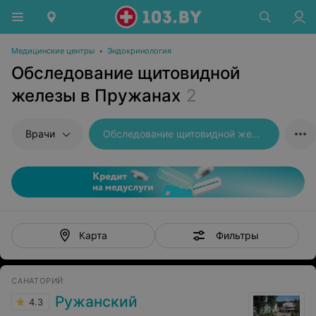
Медицинские центры
•
Эндокринология
Обследование щитовидной
железы в Пружанах
2
Врачи
Обследование щитовидной железы
Фильтры
Карта
САНАТОРИЙ
Ружанский
4.3