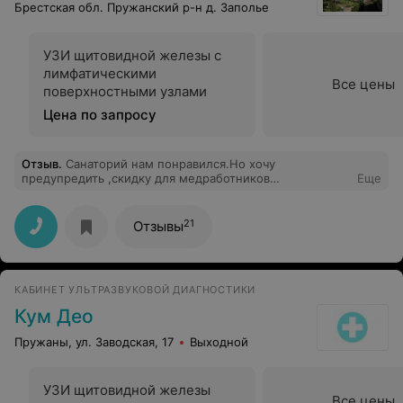
Брестская обл. Пружанский р-н д. Заполье
УЗИ щитовидной железы с
лимфатическими
Все цены
поверхностными узлами
Цена по запросу
Отзыв
.
Санаторий нам понравился.Но хочу
предупредить ,скидку для медработников
Еще
предоставляют в размере 5 % а не 20 как обещают ,
коллеги имейте ввиду!
21
Отзывы
КАБИНЕТ УЛЬТРАЗВУКОВОЙ ДИАГНОСТИКИ
Кум Део
Пружаны, ул. Заводская, 17
Выходной
УЗИ щитовидной железы
Все цены