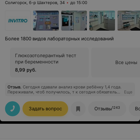
Солигорск, б-р Шахтеров, 34
до 15:00
Более 1800 видов лабораторных исследований
Глюкозотолерантный тест
при беременности
Все цены
8,99 руб.
Отзыв
.
Сегодня сдавали анализ крови ребёнку 1,4 года.
Переживали, чтоб получилось, т к сегодня обязательно
Еще
надо было сдать. И к нашему удивлению ребёнок даже
не пискнул!! Спокойно зашли в кабинет, медсестра
сразу расположила его к себе, разговаривала)
1243
Задать вопрос
Отзывы
В
Девушка администратор тоже помогала нам,
показывала картинки на стенке, улыбалась ребёнку,
так что наш малыш даже и не понял, что у него брали
кровь) хотя когда сдавали в другом месте, то плакал! А
здесь даже держать сильно не пришлось!
Администратор все объяснила, подключила нас к