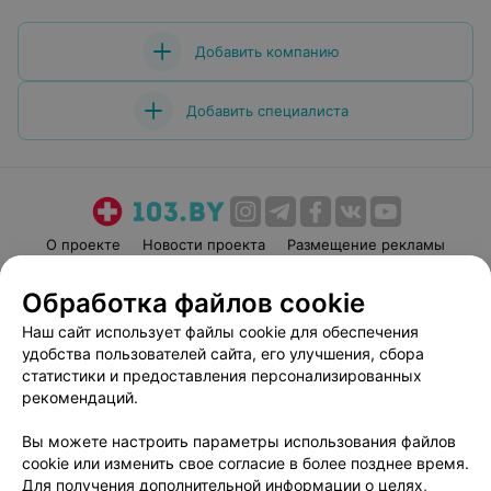
системе бонусов) Мы остались довольны!!! Яна,
Оксана, спасибо Вам за Вашу работу!!!)
Добавить компанию
Добавить специалиста
О проекте
Новости проекта
Размещение рекламы
Медицинский маркетинг
Публичный договор
Обработка файлов cookie
Пользовательское соглашение
Способы оплаты
Наш сайт использует файлы cookie для обеспечения
Вакансии
Партнеры
удобства пользователей сайта, его улучшения, сбора
Написать руководителю 103.by
статистики и предоставления персонализированных
рекомендаций.
Написать в поддержку
Персональные настройки cookie
Вы можете настроить параметры использования файлов
Обработка персональных данных
cookie или изменить свое согласие в более позднее время.
Для получения дополнительной информации о целях,