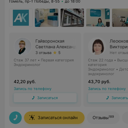
Гомель, пр-т Победы, 8-55
до 18:00
Гайворонская
Лесюков
Светлана Александровна
Виктори
3 отзыва
5
Нет отзы
Стаж 37 лет
•
Первая категория
Стаж 22 года
•
Высш
Эндокринолог
категория
Эндокринолог • Дет
эндокринолог
42,20 руб.
43,70 руб.
Запись по телефону
Запись по телефону
Записаться
Записать
189
Записаться онлайн
Отзывы