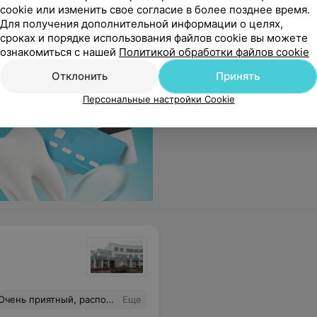
cookie или изменить свое согласие в более позднее время.
яснила, рассказала и показала , спасибо большое!
Еще
Для получения дополнительной информации о целях,
сроках и порядке использования файлов cookie вы можете
ознакомиться с нашей
Политикой обработки файлов cookie
Отклонить
Принять
Персональные настройки Cookie
учила ответы на все вопросы. Миллион благодарностей за вашу оказанную высококвалифицированную помощь
Еще