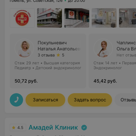
Гомель, ул. Советская, 126
до 20:00
Покульневич
Чаплинс
Наталья Анатольевна
Ольга В
3 отзыва
5
Нет отзы
Стаж 29 лет
•
Высшая категория
Стаж 14 лет
•
Первая
Педиатр • Детский эндокринолог
Эндокринолог
50,72 руб.
45,42 руб.
Записаться
Задать вопрос
Отзыв
Амадей Клиник
4.5