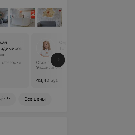
кая
Серенкова
ладимировна
Татьяна Александровна
вов
Нет отзывов
 категория
Стаж 12 лет
•
Вторая категория
Стаж 12 л
Эндокринолог
Эндокрин
43,42 руб.
45,42 ру
9236
ы
Все цены