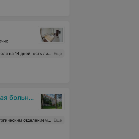
очно
е бронировать ? Сколько стоит двухместный двухкомнатный номер на двоих человек? Спасибо!
Еще
ольница №3
ализм, чуткое внимательное отношение. Побольше бы таких врачей от Бога!
Еще