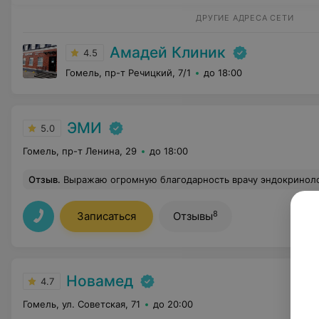
ДРУГИЕ АДРЕСА СЕТИ
Амадей Клиник
4.5
Гомель, пр-т Речицкий, 7/1
до 18:00
ЭМИ
5.0
Гомель, пр-т Ленина, 29
до 18:00
Отзыв
.
Выражаю огромную благодарность врачу эндокринологу Романову Георгию Никитичу! Спасибо за Ваш труд, высокий профессионализм, индивидуальный подход, чуткость и внимательность, умение доступно объяснять сложные медицинские термины! Хочу отметить ком
8
Записаться
Отзывы
Новамед
4.7
Гомель, ул. Советская, 71
до 20:00