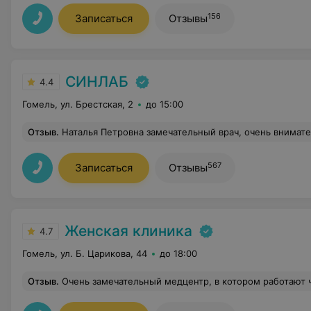
156
Записаться
Отзывы
СИНЛАБ
4.4
Гомель, ул. Брестская, 2
до 15:00
Отзыв
.
Наталья Петровна замечательный врач, очень внимательная, терпеливая, с ней ничего не страшно! Успокоит, все-все объяснит, 
567
Записаться
Отзывы
Женская клиника
4.7
Гомель, ул. Б. Царикова, 44
до 18:00
Отзыв
.
Очень замечательный медцентр, в котором работают чудесные специалисты, всегда помогут, ответят на все в