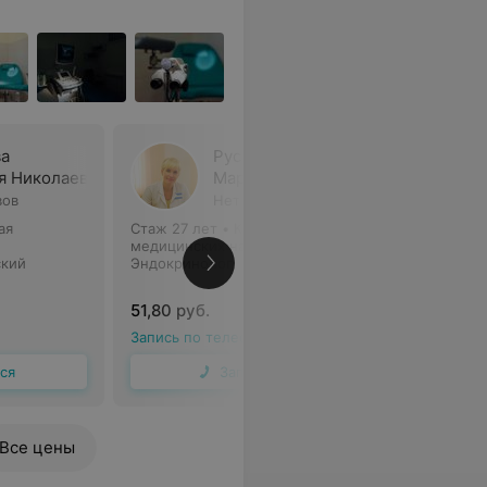
а
Русаленко
я Николаевна
Мария Григорьевна
вов
Нет отзывов
ая
Стаж 27 лет
•
Кандидат
медицинских наук • Доцент
ский
Эндокринолог
51,80 руб.
Запись по телефону
ся
Записаться
Все цены