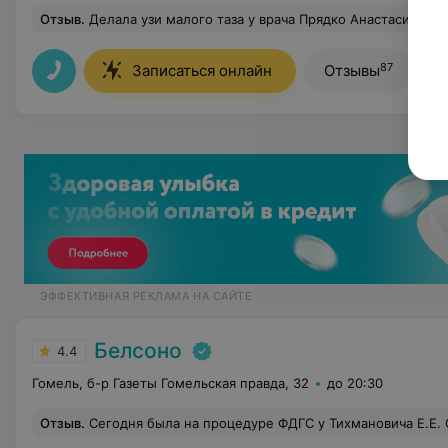
Отзыв
.
Делала узи малого таза у врача Прядко Анастасии О. , прием прошел отлично, вежливо и грамотно, все подробно объ
87
Записаться онлайн
Отзывы
ЭФФЕКТИВНАЯ РЕКЛАМА НА САЙТЕ
Белсоно
4.4
Гомель, б-р Газеты Гомельская правда, 32
до 20:30
Отзыв
.
Сегодня была на процедуре ФДГС у Тихмановича Е.Е. Очень приятный, располагающий к себе доктор с первых минут общения) В процессе процедуры подбадривает и все комментирует. Несмотря на мой страх все прошло быстро, четко и безболезненно. Пол