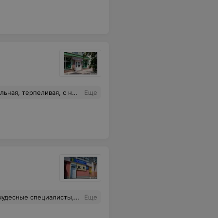
я очень рада что попала к такому прекрасному врачу!
Еще
опросы и дадут нужные рекомендации. Спасибо!
Еще