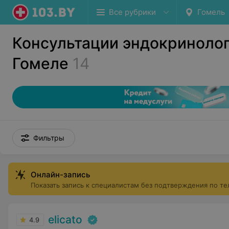
Все рубрики
Гомель
Консультации эндокринолог
Гомеле
14
Фильтры
Онлайн-запись
Показать запись к специалистам без подтверждения по т
elicato
4.9