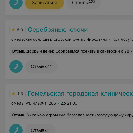
253
Записаться
Отзывы
Серебряные ключи
5.0
Гомельская обл. Светлогорский р-н аг. Чирковичи
Круглосут
Отзыв
.
Добрый вечер!Собираемся поехать в санаторий с 28 июля на 14 дней, есть ли автостоянка, оборудованный пляж? работает ли в летний период бассейн? Можно ли оплатить путёвки на месте в санатории? Когда лучш
29
Отзывы
Гомельская городская клиническая б
4.3
Гомель, ул. Ильича, 286
до 21:00
Отзыв
.
Выражаю огромную благодарность заведующему хирургическим отделением 1 Дмитриенко Анатолию Анатольевичу и врачу-хирургу Никифорову Ивану Владимировичу за профессион
6
Отзывы