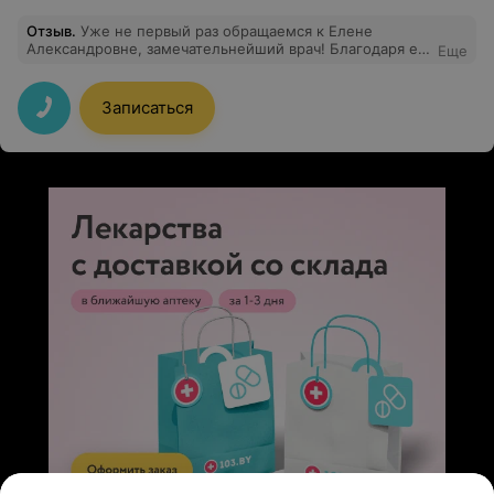
Отзыв
.
Уже не первый раз обращаемся к Елене
Александровне, замечательнейший врач! Благодаря ее
Еще
рекомендациям наступила желаемая беременность)
Спасибо большое! Побольше бы таких чутких и
внимательных специалистов!
Записаться