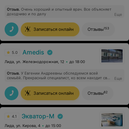
Отзыв
.
Очень хороший и опытный врач. Все объясняет
доходчиво и по делу
Еще
153
Записаться онлайн
Отзывы
Amedis
5.0
Лида, ул. Железнодорожная, 12
до 18:00
Отзыв
.
У Евгении Андреевны обследуемся всей
семьёй. Прекрасный специалист, ко всем находит свой
Еще
подход.
82
Записаться онлайн
Отзывы
Экватор-М
4.1
Лида, ул. Кирова, 4
до 15:00