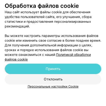
Обработка файлов cookie
ЭФФЕКТИВНАЯ РЕКЛАМА НА САЙТЕ
Наш сайт использует файлы cookie для обеспечения
удобства пользователей сайта, его улучшения, сбора
статистики и предоставления персонализированных
рекомендаций.
Вы можете настроить параметры использования файлов
Добавить компанию
cookie или изменить свое согласие в более позднее время.
Для получения дополнительной информации о целях,
сроках и порядке использования файлов cookie вы
Добавить специалиста
можете ознакомиться с нашей
Политикой обработки
файлов cookie
Принять
Отклонить
О проекте
Новости проекта
Размещение рекламы
Персональные настройки Cookie
Медицинский маркетинг
Публичный договор
Пользовательское соглашение
Способы оплаты
Вакансии
Партнеры