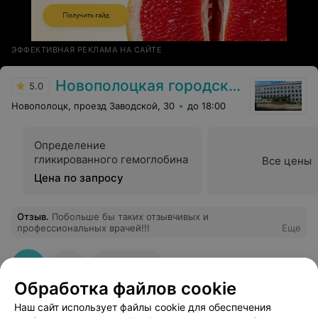
ЭФФЕКТИВНАЯ РЕКЛАМА НА САЙТЕ
Новополоцкая городская поликлиника №4
5.0
Новополоцк, проезд Заводской, 30
до 18:00
Определение
гликированного гемоглобина
Все цены
Цена по запросу
Отзыв
.
Побольше бы таких отзывчивых и
профессиональных врачей!!!
Еще
3
Отзывы
Обработка файлов cookie
Наш сайт использует файлы cookie для обеспечения