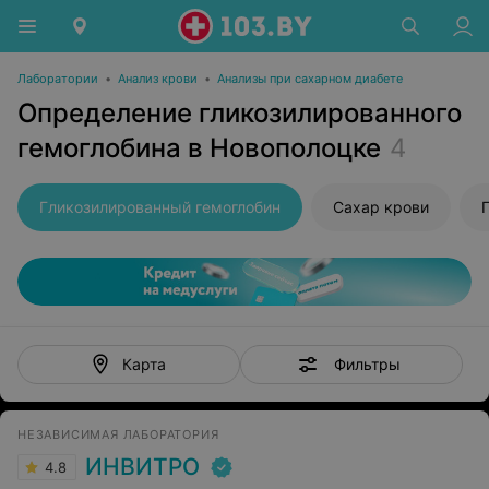
Лаборатории
•
Анализ крови
•
Анализы при сахарном диабете
Определение гликозилированного
гемоглобина в Новополоцке
4
Гликозилированный гемоглобин
Сахар крови
Фильтры
Карта
НЕЗАВИСИМАЯ ЛАБОРАТОРИЯ
ИНВИТРО
4.8