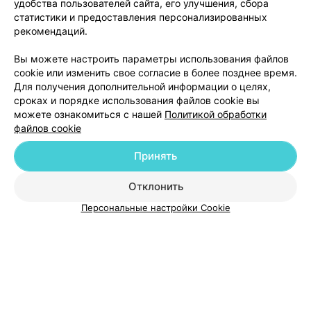
удобства пользователей сайта, его улучшения, сбора
статистики и предоставления персонализированных
рекомендаций.
Добавить компанию
Вы можете настроить параметры использования файлов
cookie или изменить свое согласие в более позднее время.
Для получения дополнительной информации о целях,
Добавить специалиста
сроках и порядке использования файлов cookie вы
можете ознакомиться с нашей
Политикой обработки
файлов cookie
Принять
О проекте
Новости проекта
Размещение рекламы
Отклонить
Медицинский маркетинг
Публичный договор
Персональные настройки Cookie
Пользовательское соглашение
Способы оплаты
Вакансии
Партнеры
Написать руководителю 103.by
Написать в поддержку
Персональные настройки cookie
Обработка персональных данных