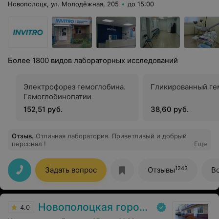
Новополоцк, ул. Молодёжная, 205
до 15:00
Более 1800 видов лабораторных исследований
Электрофорез гемоглобина.
Гликированный ге
Гемоглобинопатии
152,51 руб.
38,60 руб.
Отзыв
.
Отличная лаборатория. Приветливый и добрый
персонал !
Еще
1243
Задать вопрос
Отзывы
В
Новополоцкая городская детская поликлиника
4.0