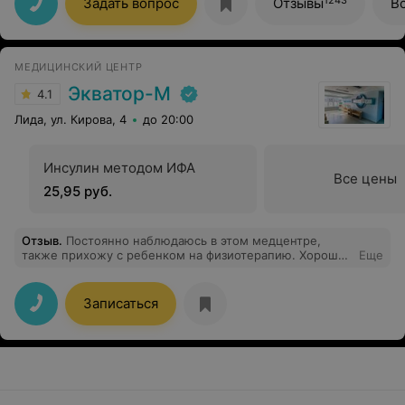
Задать вопрос
Отзывы
В
МЕДИЦИНСКИЙ ЦЕНТР
Экватор-М
4.1
Лида, ул. Кирова, 4
до 20:00
Инсулин методом ИФА
Все цены
25,95 руб.
Отзыв
.
Постоянно наблюдаюсь в этом медцентре,
также прихожу с ребенком на физиотерапию. Хороший
Еще
медцентр, квалифицированные специалисты.
Персонал отзывчивый, вежливый.
Записаться