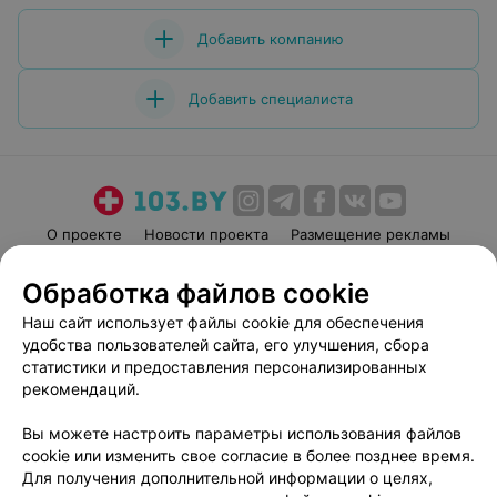
Добавить компанию
Добавить специалиста
О проекте
Новости проекта
Размещение рекламы
Медицинский маркетинг
Публичный договор
Обработка файлов cookie
Пользовательское соглашение
Способы оплаты
Наш сайт использует файлы cookie для обеспечения
Вакансии
Партнеры
удобства пользователей сайта, его улучшения, сбора
Написать руководителю 103.by
статистики и предоставления персонализированных
рекомендаций.
Написать в поддержку
Персональные настройки cookie
Вы можете настроить параметры использования файлов
Обработка персональных данных
cookie или изменить свое согласие в более позднее время.
Для получения дополнительной информации о целях,