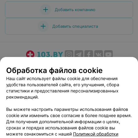
Добавить компанию
Добавить специалиста
О проекте
Новости проекта
Размещение рекламы
Обработка файлов cookie
Медицинский маркетинг
Публичный договор
Наш сайт использует файлы cookie для обеспечения
Пользовательское соглашение
Способы оплаты
удобства пользователей сайта, его улучшения, сбора
Вакансии
Партнеры
статистики и предоставления персонализированных
рекомендаций.
Написать руководителю 103.by
Написать в поддержку
Вы можете настроить параметры использования файлов
cookie или изменить свое согласие в более позднее время.
Персональные настройки cookie
Для получения дополнительной информации о целях,
Обработка персональных данных
сроках и порядке использования файлов cookie вы
можете ознакомиться с нашей
Политикой обработки