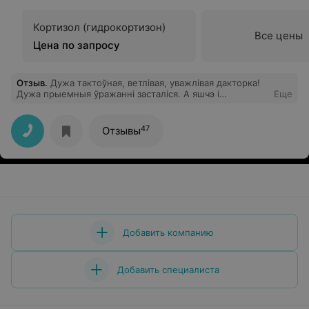
Кортизол (гидрокортизон)
Все цены
Цена по запросу
Отзыв
.
Дужа тактоўная, ветлівая, уважлівая дакторка!
Дужа прыемныя ўражанні засталіся. А яшчэ і
Еще
прыгожая!
47
Отзывы
Добавить компанию
Добавить специалиста