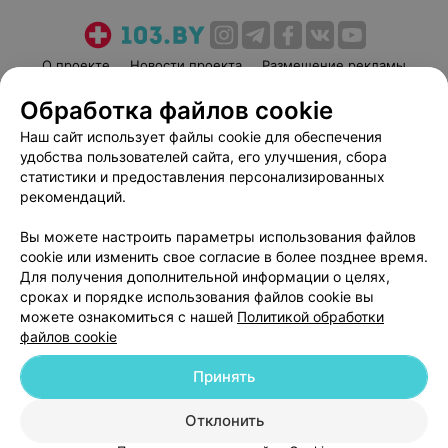
О проекте
Новости проекта
Размещение рекламы
Медицинский маркетинг
Публичный договор
Обработка файлов cookie
Пользовательское соглашение
Способы оплаты
Наш сайт использует файлы cookie для обеспечения
Вакансии
Партнеры
удобства пользователей сайта, его улучшения, сбора
статистики и предоставления персонализированных
Написать руководителю 103.by
рекомендаций.
Написать в поддержку
Персональные настройки cookie
Вы можете настроить параметры использования файлов
cookie или изменить свое согласие в более позднее время.
Обработка персональных данных
Для получения дополнительной информации о целях,
сроках и порядке использования файлов cookie вы
можете ознакомиться с нашей
Политикой обработки
файлов cookie
Принять
© 2026 ООО «Артокс Лаб», УНП 191700409
| 220012, Республика Беларусь,
Отклонить
г. Минск, улица Толбухина, 2, пом. 16 | help@103.by