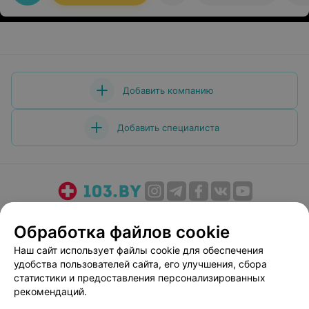
Добавить компанию
Добавить специалиста
О проекте
Новости проекта
Размещение рекламы
Обработка файлов cookie
Медицинский маркетинг
Публичный договор
Наш сайт использует файлы cookie для обеспечения
Пользовательское соглашение
Способы оплаты
удобства пользователей сайта, его улучшения, сбора
Вакансии
Партнеры
статистики и предоставления персонализированных
Написать руководителю 103.by
рекомендаций.
Написать в поддержку