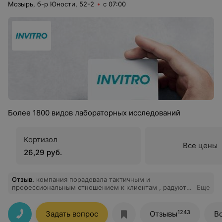
Мозырь, б-р Юности, 52-2
с 07:00
Более 1800 видов лабораторных исследований
Кортизол
Все цены
26,29 руб.
Отзыв
.
компания порадовала тактичным и
профессиональным отношением к клиентам , радуют
Еще
сроки готовности результатов и их точность. Все
работники мо вежливые и внимательные , для меня
так же была важна атмосфера - все на высоте.
1243
Задать вопрос
Отзывы
В