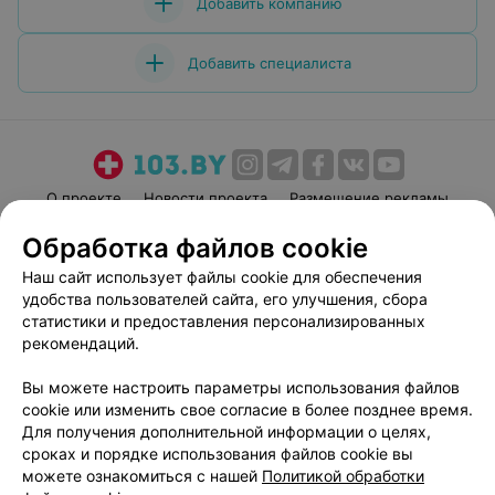
Добавить компанию
Добавить специалиста
О проекте
Новости проекта
Размещение рекламы
Медицинский маркетинг
Публичный договор
Обработка файлов cookie
Пользовательское соглашение
Способы оплаты
Наш сайт использует файлы cookie для обеспечения
Вакансии
Партнеры
удобства пользователей сайта, его улучшения, сбора
статистики и предоставления персонализированных
Написать руководителю 103.by
рекомендаций.
Написать в поддержку
Персональные настройки cookie
Вы можете настроить параметры использования файлов
cookie или изменить свое согласие в более позднее время.
Обработка персональных данных
Для получения дополнительной информации о целях,
сроках и порядке использования файлов cookie вы
можете ознакомиться с нашей
Политикой обработки