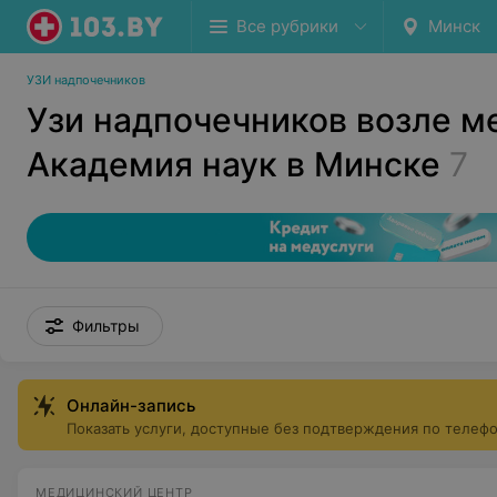
Все рубрики
Минск
УЗИ надпочечников
Узи надпочечников возле м
Академия наук в Минске
7
Фильтры
Онлайн-запись
Показать услуги, доступные без подтверждения по телеф
МЕДИЦИНСКИЙ ЦЕНТР