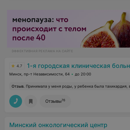
ЭФФЕКТИВНАЯ РЕКЛАМА НА САЙТЕ
1-я городская клиническая боль
4.7
Минск, пр-т Независимости, 64
до 20:00
Отзыв
.
Принимала у меня роды, у ребенка была тахикардия, в итоге пока воды еще были прозрачные приняла решение и настояла на экстренном кесарево, оказалась абсолютно короткая пуповина, рожать самой был очень высокий риск для меня и
76
Отзывы
Минский онкологический центр