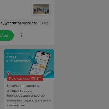
а терпение и ответила на все вопросы. Рекомендую Инну Петровну как грамотного и отзывчивого специалиста. Очень рада, что попала именно к ней!
Еще
sApp
Приложение 103.BY
Наличие лекарств в
аптеках города,
бронирование и другие
полезные сервисы в вашем
смартфоне