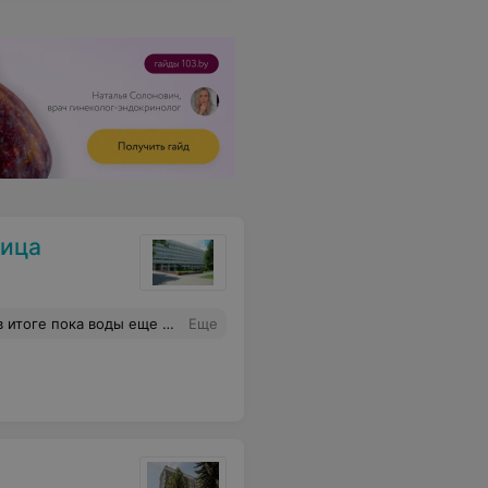
ница
 ребенка. Разрез сделали низко, маленький и аккуратный, шрама почти не видно после заживления.
Еще