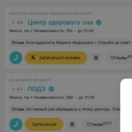
МНОГОПРОФИЛЬНЫЙ МЕДИЦИНСКИЙ ЦЕНТР
Центр здорового сна
4.6
Минск, пр-т Независимости, 72а
до 21:00
Отзыв
.
Благодарность Марине Федоровне ! Спасибо за совет за компетентность
47
Записаться онлайн
Отзывы
МЕДИЦИНСКИЙ ЦЕНТР
ЛОДЭ
4.7
Минск, пр-т Независимости, 58А
до 21:00
Отзыв
.
Не первый раз обращаюсь к этому доктору. Очень доволен приёмом, общением и назначеным лечением! Особенно в области психотерапии важно найти своего доктора, и мне в этом очень повезло! И вдвойне повезло с тем что освободилось
9222
Записаться
Отзывы
Вс