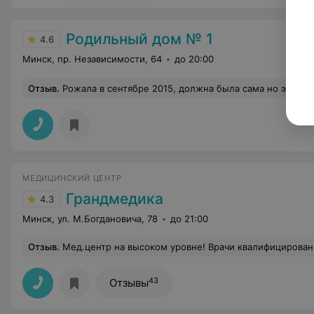
Родильный дом № 1
4.6
Минск, пр. Независимости, 64
до 20:00
Отзыв
.
Рожала в сентябре 2015, должна была сама но экстренно кесарили, персонал отличный, лежала на 5 этаже в платке, мужа пустили на второй день и даже дали ему увидеть с
МЕДИЦИНСКИЙ ЦЕНТР
Грандмедика
4.3
Минск, ул. М.Богдановича, 78
до 21:00
Отзыв
.
Мед.центр на высоком уровне! Врачи квалифицированные,грамотные, персонал вежливый! Наша семья постоянный пац-т мед.центра "Грандмеди
43
Отзывы