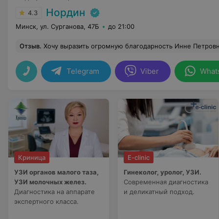
Нордин
4.3
Минск, ул. Сурганова, 47Б
до 21:00
Отзыв
.
Хочу выразить огромную благодарность Инне Петровне Дубовик за профессиональный и внимательный подход во время проведения УЗИ-диагностики. От посещения остались только положительные впечатления, врач подробно объяснила все нюансы исследования, дала четкие и понятные пояснения по результатам, создала комфортную атмосферу, проявил
Telegram
Viber
What
Криница
E-clinic
УЗИ органов малого таза,
Гинеколог, уролог, УЗИ.
УЗИ молочных желез.
Современная диагностика
Диагностика на аппарате
и деликатный подход.
экспертного класса.