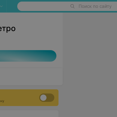
Поиск по сайту
етро
ону