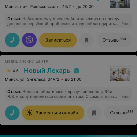
Минск, пр-т Рокоссовского, 44/2
до 20:00
Отзыв
.
Наблюдаюсь у Алексея Анатольевича по поводу
довольно серьёзной проблемы и хочу поблагодарить
Еще
его за профессионализм, способность вселять веру в
результат, тактичность, заботу сверх любых ожиданий.
Всем своим подругам рекомендую только этого
350
Записаться
Отзывы
доктора. Моя нормальная полноценная жизнь сегодня
это однозначно заслуга Алексея Анатольевича, его
светлой головы.
МЕДИЦИНСКИЙ ЦЕНТР
Новый Лекарь
4.6
Минск, ул. Энгельса, 34А/2
до 21:00
Отзыв
.
Недавно обратилась к врачу-гинекологу Эби
Я.В. и хочу поделиться своим опытом. С самого начала
Еще
консультации доктор показала себя внимательным и
профессиональным специалистом. Яна Владиславовна
выслушала все мои жалобы, предложила провести
268
Записаться онлайн
Отзывы
полное гинекологическое обследование (осмотр,
анализы, УЗИ органов малого таза и молочной
железы), чтобы получить полную картину моего
состояния. Вот за это отдельное спасибо - за
внимание! Именно такого отношения ждешь от врача-