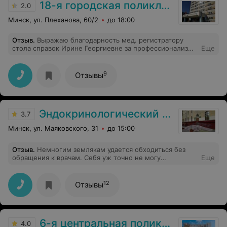
18-я городская поликлиника
2.0
Минск, ул. Плеханова, 60/2
до 18:00
Отзыв
.
Выражаю благодарность мед. регистратору
стола справок Ирине Георгиевне за профессионализм,
Еще
внимательное и доброжелательное отношение. Очень
приятно, что в нашей поликлинике есть такие
замечательные сотрудники. Здоровья и всего вам
9
Отзывы
самого доброго.
Эндокринологический диспансер
3.7
Минск, ул. Маяковского, 31
до 15:00
Отзыв
.
Немногим землякам удается обходиться без
обращения к врачам. Себя уж точно не могу
Еще
причислить к таким счастливчикам. Два года назад
случилось обратиться с проблемой щитовидной
железы в Минский городской эндокринологический
12
Отзывы
центр. Волновалась конечно. Направили меня к зав.
эндокринологическим отделением N2 Кириленко
Жанне Михайловне. Помогает ей медсестра Коломиец
Татьяна Григорьевна. Хвала Всевышнему за то, что Он
6-я центральная поликлиника
привел меня к этим удивительным специалистам.
4.0