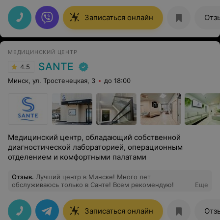
внутренне. Спасибо за профессионализм и
преданность делу! За ответственное и
Записаться онлайн
Отз
доброжелательное отношение к пациенту! Спасибо за
внимание и доброту! Буду всем рекомендовать
Александру Дмитриевну - врача-гинеколога,которая
отвечает на все вопросы!
МЕДИЦИНСКИЙ ЦЕНТР
SANTE
4.5
Минск, ул. Тростенецкая, 3
до 18:00
Медицинский центр, обладающий собственной
диагностической лабораторией, операционным
отделением и комфортными палатами
Отзыв
.
Лучший центр в Минске! Много лет
обслуживаюсь только в Санте! Всем рекомендую!
Еще
Записаться онлайн
Отз