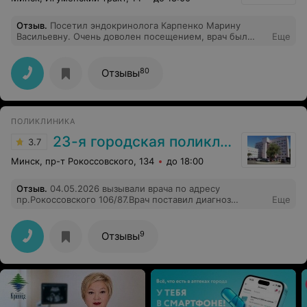
Отзыв
.
Посетил эндокринолога Карпенко Марину
Васильевну. Очень доволен посещением, врач был
Еще
внимателен, все подробно объяснил. Понравился
интерьер в медицинском центре - современный
ремонт, очень уютно и красиво. Буду рекомендовать
80
Отзывы
знакомым и друзьям!
ПОЛИКЛИНИКА
23-я городская поликлиника
3.7
Минск, пр-т Рокоссовского, 134
до 18:00
Отзыв
.
04.05.2026 вызывали врача по адресу
пр.Рокоссовского 106/87.Врач поставил диагноз
Еще
бронхит.Время визита 10 минут.Пациенту 82 года-
сильный кашель и затрудненное дыхание.Перенесен
КОВИД о чем сообщено врачу.На просьбу измерить
9
Отзывы
сатурацию- прибора с собой нет.На снимок назначения
нет .Кт нет.Почему врач не предпринимает действий о
которых знает каждый студент мед.вуза ? Человек в 82
года при таком кашле одышке и слабости физически
не дойдет до поликлиники