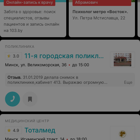
Онлайн-запись к врачу
Абрамович
педиатрического участка: врача-педиатра Екатерину
Васильевну и медицинскую сестру Анастасию
Забота о здоровье: поиск
Психолог метро «Восток».
Романовну!Огромное, чистое человеческое спасибо за
специалистов, отзывы
ваш ежедневный подвиг. Всегда безупречно вовремя,
Ул. Петра Мстиславца, 22
строго по делу, с колоссальной, теплой и
пациентов и запись онлайн
согревающей душу человечностью.
на 103.by
ПОЛИКЛИНИКА
11-я городская поликлиника
3.0
Минск, ул. Великоморская, 36
до 15:00
Отзыв
.
31.01.2019 делала снимок в
поликлинике,кабинет 413. Выражаю огромную
Еще
благодарность работникам этого кабинета, за Ваш
нелегкий Труд, за внимание к деталям, за высокий
профессионализм и за доброту, с которой Вы
неизменно подходите к пациентам!Желаю успешной
карьеры и благодарных пациентов, удачи в жизни.
МЕДИЦИНСКИЙ ЦЕНТР
Тоталмед
4.9
Минск, Игуменский тракт, 14
до 18:00