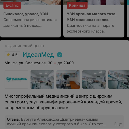
E-clinic
Криница
Гинеколог, уролог, УЗИ.
УЗИ органов малого таза,
Современная диагностика и
УЗИ молочных желез.
деликатный подход.
Диагностика на аппарате
экспертного класса.
МЕДИЦИНСКИЙ ЦЕНТР
ИдеалМед
4.5
Минск, ул. Солнечная, 30
до 20:00
Многопрофильный медицинский центр с широким
спектром услуг, квалифицированной командой врачей,
современным оборудованием
Отзыв
.
Бургута Александра Дмитриевна- самый
лучший врач-гинеколог у которого я была. Это тот
Еще
самый случай: когда человек красив, как внешне, так и