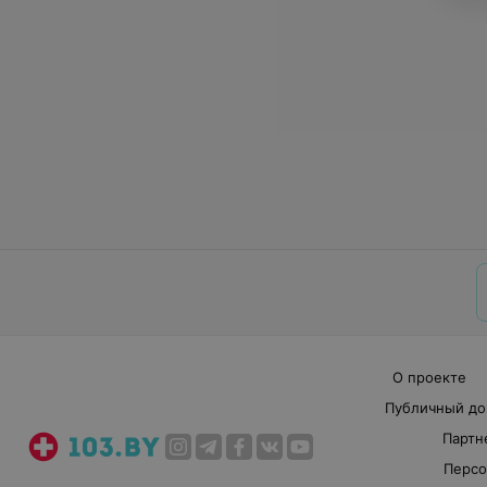
О проекте
Публичный до
Партн
Персо