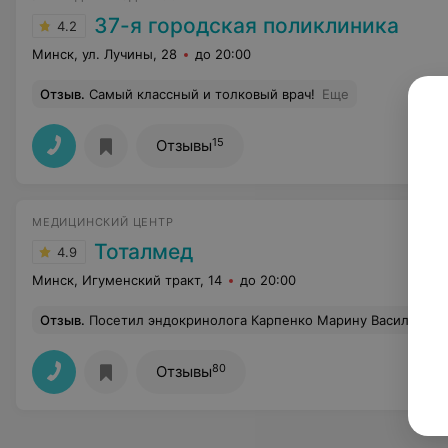
37-я городская поликлиника
4.2
Минск, ул. Лучины, 28
до 20:00
Отзыв
.
Самый классный и толковый врач!
Еще
15
Отзывы
МЕДИЦИНСКИЙ ЦЕНТР
Тоталмед
4.9
Минск, Игуменский тракт, 14
до 20:00
Отзыв
.
Посетил эндокринолога Карпенко Марину Васильевну. Очень доволен посещением, врач был внимателен, все подробно объяснил. Понравился интерьер в медицинском центре - современ
80
Отзывы