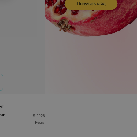
нг
сии
© 2026 ООО «Артокс Лаб», УНП 191700409
| 220012,
Республика Беларусь, г. Минск, улица Толбухина, 2,
пом. 16 | help@103.by
Служба поддержки
+375 291212755