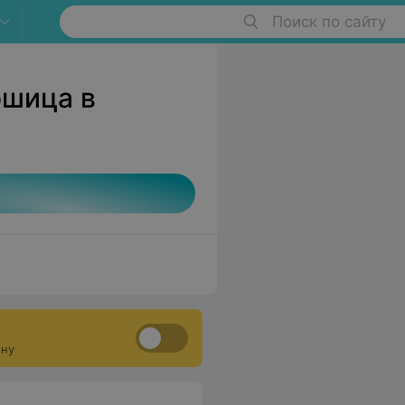
Поиск по сайту
ошица в
ону