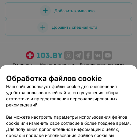
Добавить компанию
Добавить специалиста
О проекте
Новости проекта
Размещение рекламы
Медицинский маркетинг
Публичный договор
Обработка файлов cookie
Пользовательское соглашение
Способы оплаты
Наш сайт использует файлы cookie для обеспечения
Вакансии
Партнеры
удобства пользователей сайта, его улучшения, сбора
статистики и предоставления персонализированных
Написать руководителю 103.by
рекомендаций.
Написать в поддержку
Персональные настройки cookie
Вы можете настроить параметры использования файлов
cookie или изменить свое согласие в более позднее время.
Обработка персональных данных
Для получения дополнительной информации о целях,
сроках и порядке использования файлов cookie вы