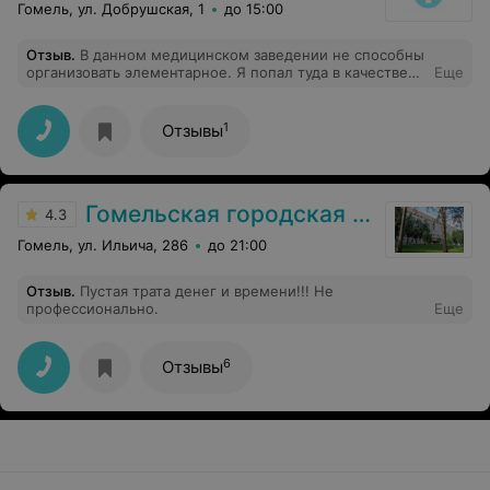
Гомель, ул. Добрушская, 1
до 15:00
Отзыв
.
В данном медицинском заведении не способны
организовать элементарное. Я попал туда в качестве
Еще
призывника. На момент моего визита отсутствовало
личное дело. Должностное лицо по фамилии
дымников пс заявило, чтобы я па ехал в военкомат
1
Отзывы
взял личное дело и привез ему. У меня в повестке
было указано дата и время явки при себе иметь
паспорт. При этом обстоятельстве возник конфликт. В
общем потом данное должностное лицо проводило
Гомельская городская клиническая больница №3
свое исследование, в итоге которого я стал
4.3
"психопатом". Так как я себя не считаю ''психопатом" на
Гомель, ул. Ильича, 286
до 21:00
эту медицинскую кантору подал в суд.
Отзыв
.
Пустая трата денег и времени!!! Не
профессионально.
Еще
6
Отзывы