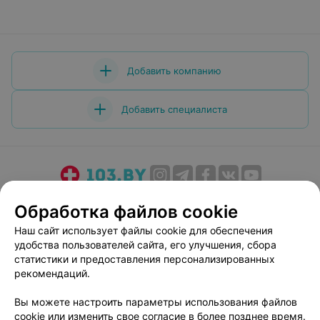
Добавить компанию
Добавить специалиста
О проекте
Новости проекта
Размещение рекламы
Обработка файлов cookie
Медицинский маркетинг
Публичный договор
Наш сайт использует файлы cookie для обеспечения
Пользовательское соглашение
Способы оплаты
удобства пользователей сайта, его улучшения, сбора
Вакансии
Партнеры
статистики и предоставления персонализированных
рекомендаций.
Написать руководителю 103.by
Написать в поддержку
Вы можете настроить параметры использования файлов
cookie или изменить свое согласие в более позднее время.
Персональные настройки cookie