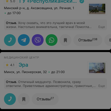
ГУ «Республиканский научно-практический центр медицинской экспертизы и реабилитаци»
5.0
Минский р-н, д. Аксаковщина, ул. Речная, 1
до 17:00
Отзыв
.
Хочу сказать, что это лучший врач в моей
жизни. Настолько внимательна, тактична! Помогла
Еще
решить проблему, с которой обращалась, всегда даёт
консультацию на возникающие вопросы. Пример
настоящего врача. Приехала бы к этому врачу из
238
Отзывы
любой точки, только бы была запись :)
МЕДИЦИНСКИЙ ЦЕНТР
Эра
4.1
Минск, ул. Пионерская, 32
до 21:00
Отзыв
.
Отличный медцентр. Позвонила, сразу
ответили. Приветливые администраторы, грамотные,
Еще
доброжелательные и отзывчивые врачи и медсестры.
Все выполняли свою работу качественно. В медцентре
современное оборудование, приятная обстановка. Я
27
Отзывы
рада, что обратилась именно сюда.