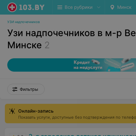
Все рубрики
Минск
УЗИ надпочечников
Узи надпочечников в м-р Ве
Минске
2
Фильтры
Онлайн-запись
Показать услуги, доступные без подтверждения по телеф