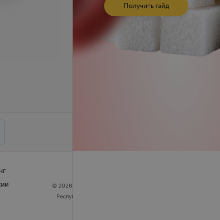
нг
сии
© 2026 ООО «Артокс Лаб», УНП 191700409
| 220012,
Республика Беларусь, г. Минск, улица Толбухина, 2,
пом. 16 | help@103.by
Служба поддержки
+375 291212755