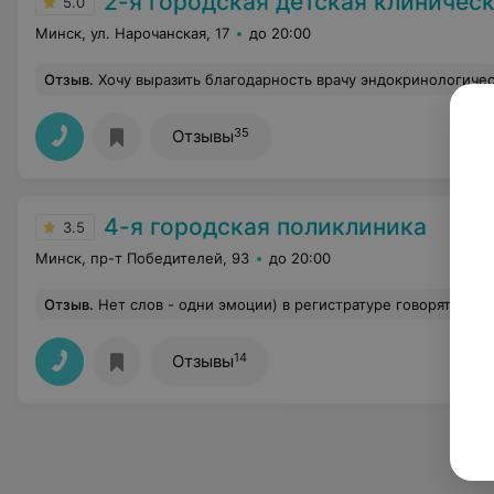
2-я городская детская клиническая б
5.0
Минск, ул. Нарочанская, 17
до 20:00
Отзыв
.
Хочу выразить благодарность врачу эндокринологического отделения Юлии Андреевне за высокий профессионализм, доброжелательность,отзывчивость, терпение,за неравнодушие к чужой беде,за умение располагать деток к себе,за способность выслушать и помочь. Благодарю за обучение врача Т.В. Обучение родителей проходит на высоком, доступном и понятном уровне.Так же хочу выразить благодарность всему коллективу эндокринологического отделения за чуткость,отзывчивость и понимание. Медсестры все очень добродушные и всегда готовы прийти на помощ
35
Отзывы
4-я городская поликлиника
3.5
Минск, пр-т Победителей, 93
до 20:00
Отзыв
.
Нет слов - одни эмоции) в регистратуре говорят «странно, почему это нельзя сделать вакцинацию», на кассе головой об стену бьются нельзя и всё, указ глав врача! Идете в свою поликлинику и просите чтобы под вас заказали. Супер, класс, спасибо. А потом «ой никто не рожает», а может потому что у молодых девчонок кисты и рак яичников, а в Минске
14
Отзывы