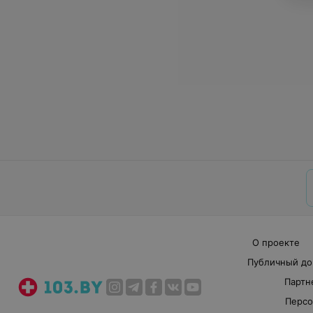
О проекте
Публичный до
Партн
Персо