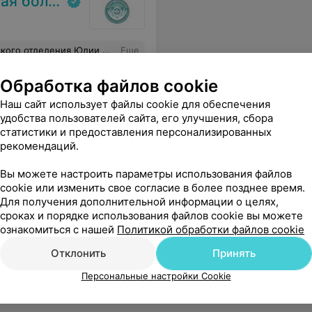
ольница
ь. В отделении всегда чисто и уютно. Спасибо санитарочкам за чистоту,а раздатчицам за вкусные обеды. Детям и родителям очень комфортно находится в таком отделении. Всем желаем крепкого здоровья и семейного благополучия.
Еще
Обработка файлов cookie
Наш сайт использует файлы cookie для обеспечения
удобства пользователей сайта, его улучшения, сбора
статистики и предоставления персонализированных
рекомендаций.
Вы можете настроить параметры использования файлов
cookie или изменить свое согласие в более позднее время.
 всего лишь два учреждения которые могут исправить ситуацию и у одних постоянно нет, а вторые отказываются делать «не своим» даже на платной основе.
Еще
Для получения дополнительной информации о целях,
сроках и порядке использования файлов cookie вы можете
ознакомиться с нашей
Политикой обработки файлов cookie
Отклонить
Принять
Персональные настройки Cookie