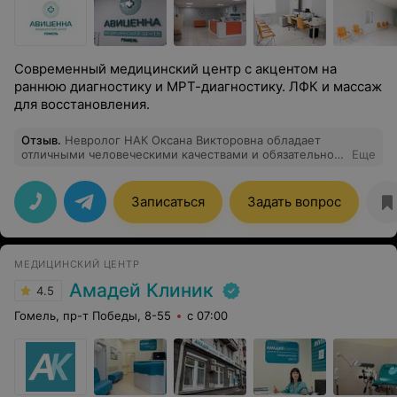
Современный медицинский центр с акцентом на
раннюю диагностику и МРТ-диагностику. ЛФК и массаж
для восстановления.
Отзыв
.
Невролог НАК Оксана Викторовна обладает
отличными человеческими качествами и обязательно
Еще
ответит на все ваши вопросы, а если их не будет, то
она сама вам расскажет всё о вашей проблеме со всех
сторон. На мой взгляд, это именно то, что вы
Записаться
Задать вопрос
ожидаете от доктора. Мне понравились оба мои
приёма у этого доктора.
МЕДИЦИНСКИЙ ЦЕНТР
Амадей Клиник
4.5
Гомель, пр-т Победы, 8-55
с 07:00