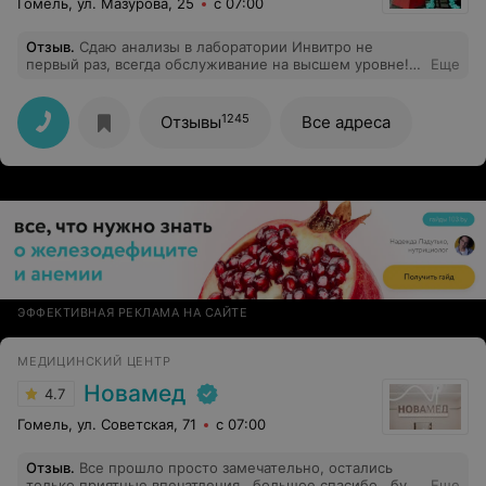
Гомель, ул. Мазурова, 25
с 07:00
Отзыв
.
Сдаю анализы в лаборатории Инвитро не
первый раз, всегда обслуживание на высшем уровне!
Еще
Внимательный, вежливый персонал, аккуратно берут
кровь, обращают внимание на самочувствие. Если есть
вопросы, всегда подскажут, расскажут, и помогут
1245
Отзывы
Все адреса
разобраться! Еще и вкусным кофе угостят)
ЭФФЕКТИВНАЯ РЕКЛАМА НА САЙТЕ
МЕДИЦИНСКИЙ ЦЕНТР
Новамед
4.7
Гомель, ул. Советская, 71
с 07:00
Отзыв
.
Все прошло просто замечательно, остались
только приятные впечатления , большое спасибо , буду
Еще