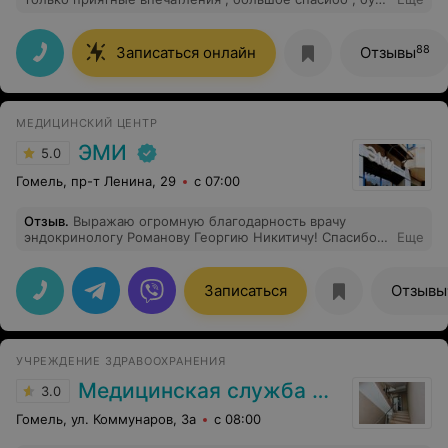
общаться к вам ещё не раз !
88
Записаться онлайн
Отзывы
МЕДИЦИНСКИЙ ЦЕНТР
ЭМИ
5.0
Гомель, пр-т Ленина, 29
с 07:00
Отзыв
.
Выражаю огромную благодарность врачу
эндокринологу Романову Георгию Никитичу! Спасибо
Еще
за Ваш труд, высокий профессионализм,
индивидуальный подход, чуткость и внимательность,
умение доступно объяснять сложные медицинские
Записаться
Отзывы
термины! Хочу отметить комфортную атмосферу,
вежливых медицинских работников мед. центра ЭМИ!
Впечатления только положительные!
УЧРЕЖДЕНИЕ ЗДРАВООХРАНЕНИЯ
Медицинская служба ДФиТ МВД по Гомельской области
3.0
Гомель, ул. Коммунаров, 3а
с 08:00