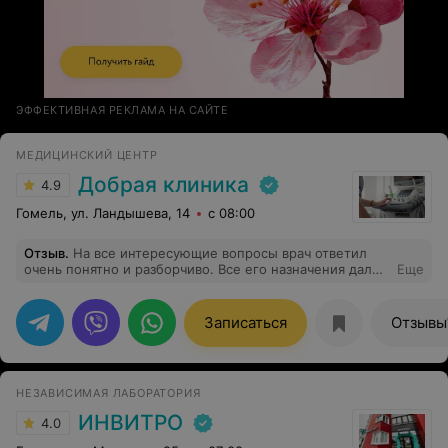
ЭФФЕКТИВНАЯ РЕКЛАМА НА САЙТЕ
МЕДИЦИНСКИЙ ЦЕНТР
Добрая клиника
4.9
Гомель, ул. Ландышева, 14
с 08:00
Отзыв
.
На все интересующие вопросы врач ответил
очень понятно и разборчиво. Все его назначения дали
Еще
положительный результат моего лечения! Осталась
довольна. Спасибо огромное!
Записаться
Отзывы
НЕЗАВИСИМАЯ ЛАБОРАТОРИЯ
ИНВИТРО
4.0