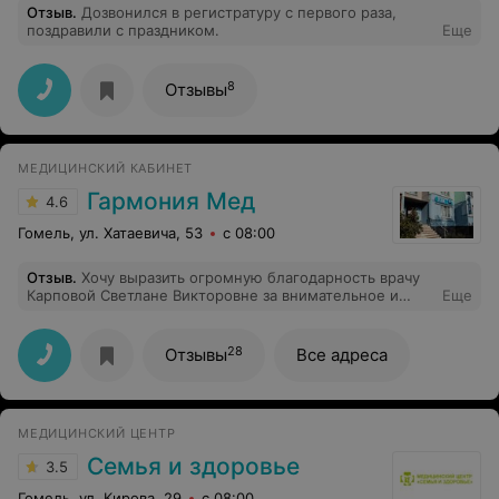
Отзыв
.
Дозвонился в регистратуру с первого раза,
поздравили с праздником.
Еще
8
Отзывы
МЕДИЦИНСКИЙ КАБИНЕТ
Гармония Мед
4.6
Гомель, ул. Хатаевича, 53
с 08:00
Отзыв
.
Хочу выразить огромную благодарность врачу
Карповой Светлане Викторовне за внимательное и
Еще
профессиональное отношение! Обратилась к ней с
годовалым ребенком по поводу УЗИ сердца.Я очень
переживала,как ребенок перенесет осмотр,но
28
Отзывы
Все адреса
Светлана Викторовна просто волшебница!Она нашла с
ним общий язык,разговаривала ласково,была очень
внимательна и аккуратна,хотя ребенок не подпускает к
себе чужих людей(а особенно врачей!)Осмотр провела
МЕДИЦИНСКИЙ ЦЕНТР
тщательно,все объяснила понятным языком. Персонал
очень доброжелательный и приветливый. Рекомендую
Семья и здоровье
3.5
эту клинику всем,особенно родителям с детками!)
Гомель, ул. Кирова, 29
с 08:00