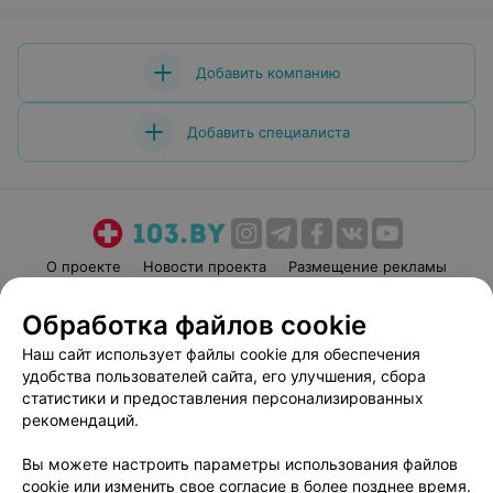
обратиться к врачу Старикову А.А.
Добавить компанию
Добавить специалиста
О проекте
Новости проекта
Размещение рекламы
Медицинский маркетинг
Публичный договор
Обработка файлов cookie
Пользовательское соглашение
Способы оплаты
Наш сайт использует файлы cookie для обеспечения
Вакансии
Партнеры
удобства пользователей сайта, его улучшения, сбора
Написать руководителю 103.by
статистики и предоставления персонализированных
рекомендаций.
Написать в поддержку
Персональные настройки cookie
Вы можете настроить параметры использования файлов
Обработка персональных данных
cookie или изменить свое согласие в более позднее время.