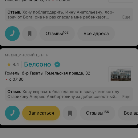
Отзыв
.
Хочу поблагодарить, Инну Анатольевну, лор-
врач от Бога, она не раз спасала мне ребенка(от
Еще
последствий лечения нашего участкового педиатра)
Всегда позитивная, приветливая, человек на своем
месте, лечение и диагноз всегда поставлен правильно,
102
Отзывы
Все адреса
лечение не дорогие,но эффективные.Всегда всем
знакомым её советую! Благодарю вас, что вы есть!♥️
МЕДИЦИНСКИЙ ЦЕНТР
Белсоно
4.4
Гомель, б-р Газеты Гомельская правда, 32
с 07:30
Отзыв
.
Хочу выразить благодарность врачу-гинекоголу
Старикову Андрею Альбертовичу за добросовестный
Еще
труд, который дает результаты работы у пацентов не
на словах, а истенно на деле. Я не могла
забеременеть 7 лет, наблюдалась у многих
156
Записаться
Отзывы
Все а
квалифицированных врачей, но увы все было
безрезультатно, и только грамотных подход к лечению
врачом Стариковым А.А. позволил осуществить мою
мечту. Рекомендую девушкам, которые мечтают о
ребенке длительное время и не получается,