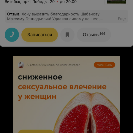
Витебск, пр-т Победы, 20
до 20:00
Отзыв
.
Хочу выразить благодарность Шабанову
Максиму Геннадьевич! Удаляла липому на шее,
Еще
результатом довольна. Врач очень внимательный,
всегда на связи, ведёт до полного восстановления.
Спасибо огромное за профессионализм.
144
Записаться
Отзывы