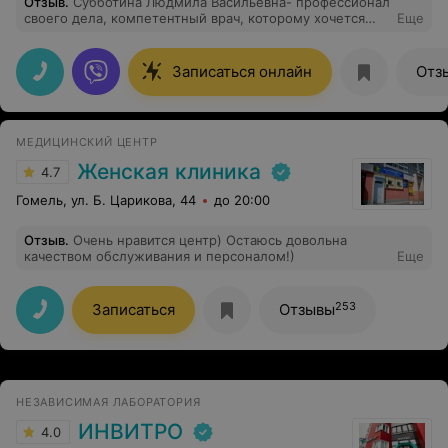
Отзыв
.
Субботина Людмила Васильевна- профессионал
своего дела, компетентный врач, которому хочется
Еще
доверять свое женское здоровье!!!!
Записаться онлайн
Отз
МЕДИЦИНСКИЙ ЦЕНТР
Женская клиника
4.7
Гомель, ул. Б. Царикова, 44
до 20:00
Отзыв
.
Очень нравится центр) Остаюсь довольна
качеством обслуживания и персоналом!)
Еще
253
Записаться
Отзывы
НЕЗАВИСИМАЯ ЛАБОРАТОРИЯ
ИНВИТРО
4.0