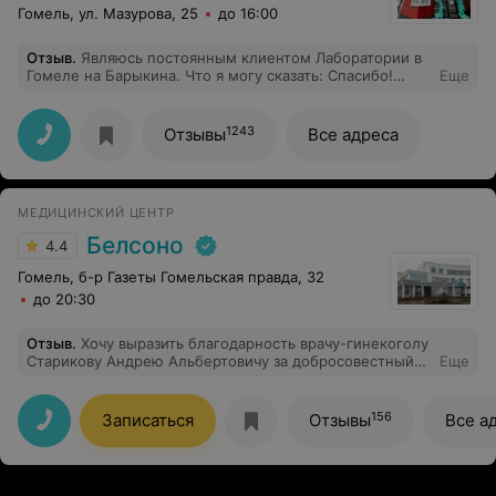
Гомель, ул. Мазурова, 25
до 16:00
Отзыв
.
Являюсь постоянным клиентом Лаборатории в
Гомеле на Барыкина. Что я могу сказать: Спасибо!
Еще
Спасибо за сервис,за обслуживание ( простите если
грубо звучит),за внимание, за желание помочь в
сложной ситуации. Огромное спасибо сотрудникам
1243
Отзывы
Все адреса
Анне и Марии за человечность и отзывчивость,не
каждый в наше время может выслушать и по-
человечески поддержать.
МЕДИЦИНСКИЙ ЦЕНТР
Белсоно
4.4
Гомель, б-р Газеты Гомельская правда, 32
до 20:30
Отзыв
.
Хочу выразить благодарность врачу-гинекоголу
Старикову Андрею Альбертовичу за добросовестный
Еще
труд, который дает результаты работы у пацентов не
на словах, а истенно на деле. Я не могла
забеременеть 7 лет, наблюдалась у многих
156
Записаться
Отзывы
Все а
квалифицированных врачей, но увы все было
безрезультатно, и только грамотных подход к лечению
врачом Стариковым А.А. позволил осуществить мою
мечту. Рекомендую девушкам, которые мечтают о