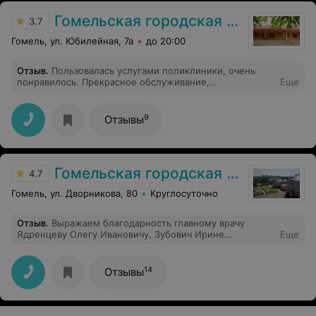
ребенке длительное время и не получается,
обратиться к врачу Старикову А.А.
Гомельская городская клиническая поликлиника №7
3.7
Гомель, ул. Юбилейная, 7а
до 20:00
Отзыв
.
Пользовалась услугами поликлиники, очень
понравилось. Прекрасное обслуживание,
Еще
замечательные врачи.
9
Отзывы
Гомельская городская клиническая больница №1
4.7
Гомель, ул. Дворникова, 80
Круглосуточно
Отзыв
.
Выражаем благодарность главному врачу
Ядренцеву Олегу Ивановичу, Зубович Ирине
Еще
Сергеевне за высокий профессионализм, оказанную
своевременно помощь, подбор эффективных методов
лечения, за теплое и душевное отношение к каждому
14
Отзывы
пациенту, а также моральную и психологическую
поддержку в сложное время прелести. Отдельные
слова благодарности среднему и младшему
персоналу, медицинским сестрам.