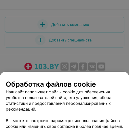
Добавить компанию
Добавить специалиста
О проекте
Новости проекта
Размещение рекламы
Обработка файлов cookie
Медицинский маркетинг
Публичный договор
Пользовательское соглашение
Способы оплаты
Наш сайт использует файлы cookie для обеспечения
удобства пользователей сайта, его улучшения, сбора
Вакансии
Партнеры
статистики и предоставления персонализированных
Написать руководителю 103.by
рекомендаций.
Написать в поддержку
Вы можете настроить параметры использования файлов
Персональные настройки cookie
cookie или изменить свое согласие в более позднее время.