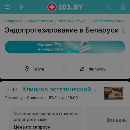
ская хирургия
•
Маммопластика
•
Увеличение груди
•
Эндопротезирование
Эндопротезирование в Беларуси
2
Фильтры
Карта
Клиника эстетической хирургии и косметологии Чеслава Кушелевича
4.7
Гомель, ул. Советская, 97/2
до 18:00
Увеличение молочных желез
эндопротезами
Все цены
Цена по запросу