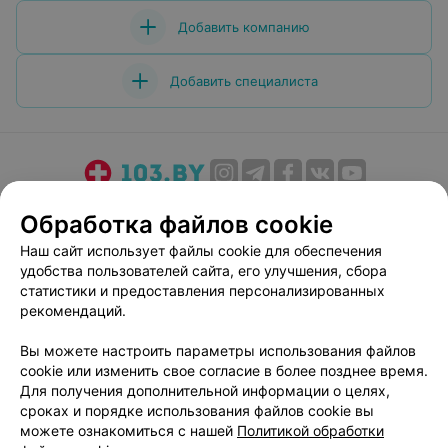
Добавить компанию
Добавить специалиста
О проекте
Новости проекта
Размещение рекламы
Обработка файлов cookie
Медицинский маркетинг
Публичный договор
Наш сайт использует файлы cookie для обеспечения
Пользовательское соглашение
Способы оплаты
удобства пользователей сайта, его улучшения, сбора
Вакансии
Партнеры
статистики и предоставления персонализированных
рекомендаций.
Написать руководителю 103.by
Написать в поддержку
Вы можете настроить параметры использования файлов
cookie или изменить свое согласие в более позднее время.
Персональные настройки cookie
Для получения дополнительной информации о целях,
Обработка персональных данных
сроках и порядке использования файлов cookie вы
можете ознакомиться с нашей
Политикой обработки