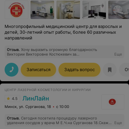
Многопрофильный медицинский центр для взрослых и
детей, 30-летний опыт работы, более 60 различных
направлений
Отзыв
.
Хочу выразить огромную благодарность
Виктории Викторовне Костюкевич за
Еще
профессиональное ведение моей беременности. Врач
всегда была на связи, внимательно относилась ко всем
моим вопросам и переживаниям. На любой вопрос я
Записаться
Задать вопрос
О
получала быстрый, понятный и грамотный ответ, что
помогало чувствовать себя спокойно и уверенно. Все
необходимые витамины и лечение были подобраны
грамотно, с учетом моего состояния. Особенно хочу
ЦЕНТР ЛАЗЕРНОЙ КОСМЕТОЛОГИИ И ХИРУРГИИ
отметить моральную поддержку, в такой
волнительный период она бесценна. Спасибо за
ЛинЛайн
4.5
заботу, внимательное отношение и высокий
профессионализм! Искренне рекомендую Викторию
Минск, ул. Сурганова, 18
с 10:00
Викторовну всем будущим мамам.
Отзыв
.
Сегодня посетила процедуру лазерного
удаления сосудов у врача М Е.Ч.на Сурганова 18.Скажу
Еще
сразу,что предварительно ознакамливалась с отзывами