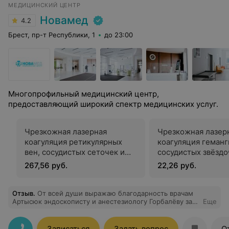
МЕДИЦИНСКИЙ ЦЕНТР
центре Prive, спасибо ещё раз огромное доктору
Новамед
4.2
Брест, пр-т Республики, 1
до 23:00
Многопрофильный медицинский центр,
предоставляющий широкий спектр медицинских услуг.
Чрезкожная лазерная
Чрезкожная лазер
коагуляция ретикулярных
коагуляция геманг
вен, сосудистых сеточек и
сосудистых звёздо
телеангиоэктазий
сосудистых мальф
267,56 руб.
22,26 руб.
волосистой части 
(каждый последу
см.кв.)
Отзыв
.
От всей души выражаю благодарность врачам
Артысюк эндоскописту и анестезиологу Горбалёву за
Еще
высочайшее профессионализм и чуткое отношение
внимания и доброту талант тёплую атмосферу также
благодаря младше персонал за отзывчивость теплотой
Записаться
Задать вопрос
О