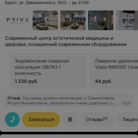
Брест, ул. Дзержинского, 50/2
до 21:00
Современный центр эстетической медицины и
здоровья, оснащенный современным оборудованием
Эндовенозная лазерная
Лазерное удалени
коагуляция (ЭВЛК) 1
Vlaze INMODE (тра
конечность
1 230 руб.
44 руб.
Отзыв
.
Год назад делала липосакцию у Сементовича
Игоря Михайловича, результатом очень довольна, с
Еще
моей стороны был запрос на очень большой объем
операции, скажу , что реабилитация проходила
непросто, первых две недели были сложными,
54
Записаться
Отзывы
Лицен
болевые ощущения и отечность, но через две недели
все начало потихоньку сходить, окончательный
результат сформировался примерно через три месяца,
более подробно всё опишу на сайте в медицинском