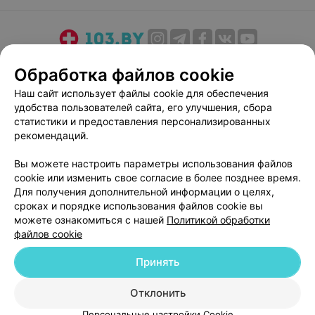
О проекте
Новости проекта
Размещение рекламы
Обработка файлов cookie
Медицинский маркетинг
Публичный договор
Наш сайт использует файлы cookie для обеспечения
Пользовательское соглашение
Способы оплаты
удобства пользователей сайта, его улучшения, сбора
Вакансии
Партнеры
статистики и предоставления персонализированных
рекомендаций.
Написать руководителю 103.by
Написать в поддержку
Вы можете настроить параметры использования файлов
cookie или изменить свое согласие в более позднее время.
Персональные настройки cookie
Для получения дополнительной информации о целях,
Обработка персональных данных
сроках и порядке использования файлов cookie вы
можете ознакомиться с нашей
Политикой обработки
файлов cookie
Принять
Отклонить
© 2026 ООО «Артокс Лаб», УНП 191700409
| 220012, Республика Беларусь,
г. Минск, улица Толбухина, 2, пом. 16 | help@103.by
Персональные настройки Cookie