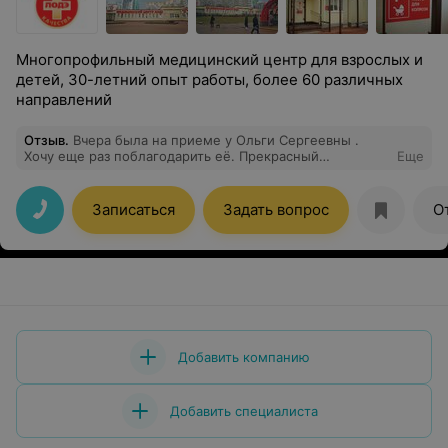
Многопрофильный медицинский центр для взрослых и
детей, 30-летний опыт работы, более 60 различных
направлений
Отзыв
.
Вчера была на приеме у Ольги Сергеевны .
Хочу еще раз поблагодарить её. Прекрасный
Еще
высококвалифицированный специалист Я , как и
многие пациентки , посещала разных врачей-
гинекологов и могу сделать вывод, лучше Ольги
Записаться
Задать вопрос
О
Сергеевны врача даже не ищите Всё чётко , по делу ,
без лишних не нужных назначений Буду теперь
обращаться только к Ольге Сергеевне . Спасибо
медицинскому центру , не первый раз обращаюсь,
всегда очень всё организованно на высшем уровне .
Добавить компанию
Добавить специалиста