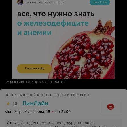
он перезванивает!Так что я думаю самим людям нужно
быть немного проще,быть открытыми к другим и
отношение будет соответствовать!Да,мы платим
деньги за прием,но поверьте,что бы попасть на прием
к специалисту бесплатной медицины,нужно пройти 5
кругов ада
ЭФФЕКТИВНАЯ РЕКЛАМА НА САЙТЕ
ЦЕНТР ЛАЗЕРНОЙ КОСМЕТОЛОГИИ И ХИРУРГИИ
ЛинЛайн
4.5
Минск, ул. Сурганова, 18
до 21:00
Отзыв
.
Сегодня посетила процедуру лазерного