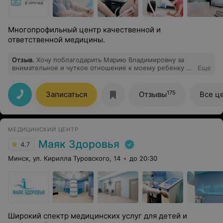
Многопрофильный центр качественной и
ответственной медицины.
Отзыв
.
Хочу поблагодарить Марию Владимировну за
внимательное и чуткое отношение к моему ребенку и
Еще
за эффективное лечение. Умеет найти подход к детям
и поддержать родителей. Большое спасибо!
175
Записаться
Отзывы
Все ц
МЕДИЦИНСКИЙ ЦЕНТР
Маяк Здоровья
4.7
Минск, ул. Кирилла Туровского, 14
до 20:30
Широкий спектр медицинских услуг для детей и