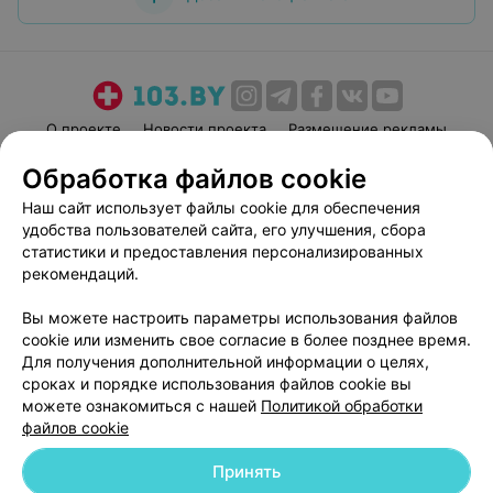
О проекте
Новости проекта
Размещение рекламы
Медицинский маркетинг
Публичный договор
Обработка файлов cookie
Пользовательское соглашение
Способы оплаты
Наш сайт использует файлы cookie для обеспечения
Вакансии
Партнеры
удобства пользователей сайта, его улучшения, сбора
статистики и предоставления персонализированных
Написать руководителю 103.by
рекомендаций.
Написать в поддержку
Персональные настройки cookie
Вы можете настроить параметры использования файлов
cookie или изменить свое согласие в более позднее время.
Обработка персональных данных
Для получения дополнительной информации о целях,
сроках и порядке использования файлов cookie вы
можете ознакомиться с нашей
Политикой обработки
файлов cookie
Принять