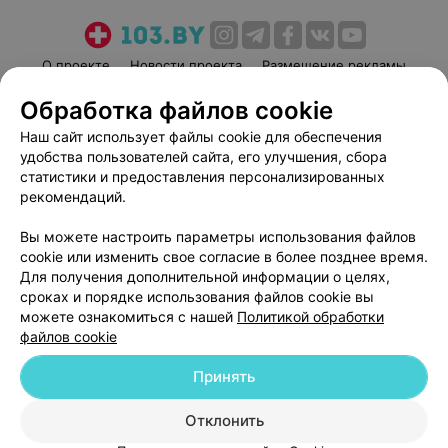
О проекте
Новости проекта
Размещение рекламы
Медицинский маркетинг
Публичный договор
Обработка файлов cookie
Пользовательское соглашение
Способы оплаты
Наш сайт использует файлы cookie для обеспечения
Вакансии
Партнеры
удобства пользователей сайта, его улучшения, сбора
статистики и предоставления персонализированных
Написать руководителю 103.by
рекомендаций.
Написать в поддержку
Персональные настройки cookie
Вы можете настроить параметры использования файлов
cookie или изменить свое согласие в более позднее время.
Обработка персональных данных
Для получения дополнительной информации о целях,
сроках и порядке использования файлов cookie вы
можете ознакомиться с нашей
Политикой обработки
файлов cookie
Принять
© 2026 ООО «Артокс Лаб», УНП 191700409
| 220012, Республика Беларусь,
Отклонить
г. Минск, улица Толбухина, 2, пом. 16 | help@103.by