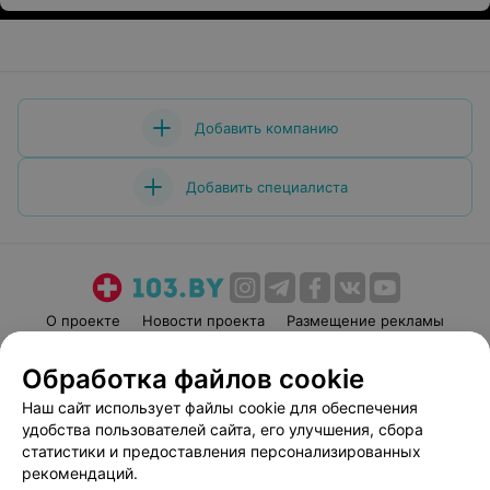
Добавить компанию
Добавить специалиста
О проекте
Новости проекта
Размещение рекламы
Медицинский маркетинг
Публичный договор
Обработка файлов cookie
Пользовательское соглашение
Способы оплаты
Наш сайт использует файлы cookie для обеспечения
Вакансии
Партнеры
удобства пользователей сайта, его улучшения, сбора
Написать руководителю 103.by
статистики и предоставления персонализированных
рекомендаций.
Написать в поддержку