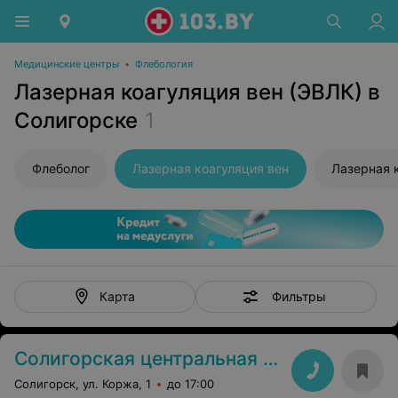
Медицинские центры
•
Флебология
Лазерная коагуляция вен (ЭВЛК) в
Солигорске
1
Флеболог
Лазерная коагуляция вен
Лазерная 
Фильтры
Карта
Солигорская центральная районная больница
Солигорск, ул. Коржа, 1
до 17:00