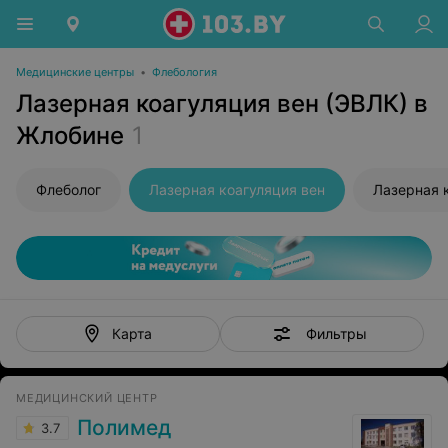
Медицинские центры
•
Флебология
Лазерная коагуляция вен (ЭВЛК) в
Жлобине
1
Флеболог
Лазерная коагуляция вен
Лазерная 
Фильтры
Карта
МЕДИЦИНСКИЙ ЦЕНТР
Полимед
3.7