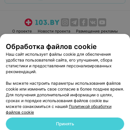
О проекте
Новости проекта
Размещение рекламы
Медицинский маркетинг
Публичный договор
Обработка файлов cookie
Пользовательское соглашение
Способы оплаты
Наш сайт использует файлы cookie для обеспечения
Вакансии
Партнеры
удобства пользователей сайта, его улучшения, сбора
Написать руководителю 103.by
статистики и предоставления персонализированных
рекомендаций.
Написать в поддержку
Персональные настройки cookie
Вы можете настроить параметры использования файлов
Обработка персональных данных
cookie или изменить свое согласие в более позднее время.
Для получения дополнительной информации о целях,
сроках и порядке использования файлов cookie вы
можете ознакомиться с нашей
Политикой обработки
файлов cookie
Принять
© 2026 ООО «Артокс Лаб», УНП 191700409
| 220012, Республика Беларусь,