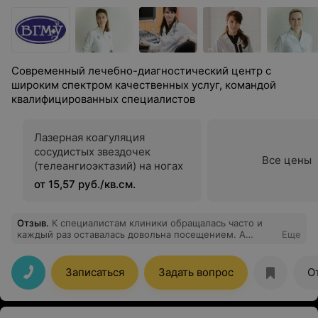
Современный лечебно-диагностический центр с
широким спектром качественных услуг, командой
квалифицированных специалистов
Лазерная коагуляция
сосудистых звездочек
Все цены
(телеангиоэктазий) на ногах
от 15,57 руб./кв.см.
Отзыв
.
К специалистам клиники обращалась часто и
каждый раз оставалась довольна посещением. А
Еще
сегодня, 21.01.2022г. , привезла на УЗИ маму, ей 92
года. На входе в клинику ей стало плохо. Буквально
через минуту возле нее уже были врачи, быстро
Записаться
Задать вопрос
О
оказали помощь, сделали все необходимое и даже
больше. На УЗИ мы опоздали, но, тем не менее, нас
приняли и отнеслись очень внимательно. Благодарю
Вас за профессионализм, за человечность, и за такую