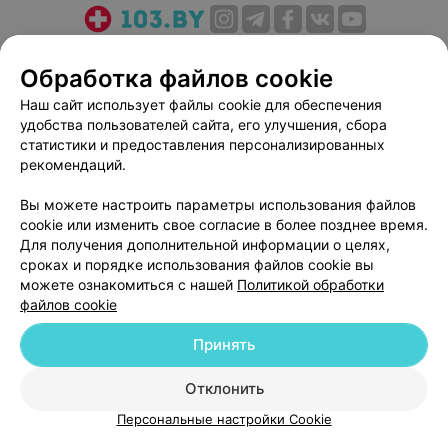
О проекте
Новости проекта
Размещение рекламы
Обработка файлов cookie
Медицинский маркетинг
Публичный договор
Наш сайт использует файлы cookie для обеспечения
Пользовательское соглашение
Способы оплаты
удобства пользователей сайта, его улучшения, сбора
Вакансии
Партнеры
статистики и предоставления персонализированных
Написать руководителю 103.by
рекомендаций.
Написать в поддержку
Вы можете настроить параметры использования файлов
Персональные настройки cookie
cookie или изменить свое согласие в более позднее время.
Для получения дополнительной информации о целях,
Обработка персональных данных
сроках и порядке использования файлов cookie вы
можете ознакомиться с нашей
Политикой обработки
файлов cookie
Принять
© 2026 ООО «Артокс Лаб», УНП 191700409
| 220012, Республика Беларусь,
Отклонить
г. Минск, улица Толбухина, 2, пом. 16 | help@103.by
Персональные настройки Cookie
Служба поддержки
+375 291212755