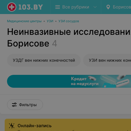
Все рубрики
Борисов
Медицинские центры
•
УЗИ
•
УЗИ сосудов
Неинвазивные исследования
Борисове
4
УЗДГ вен нижних конечностей
УЗИ вен нижних кон
Фильтры
Онлайн-запись