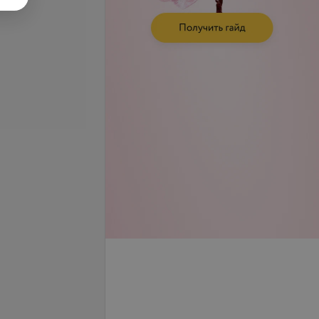
ое сканирование
аорты и ее
Все цены
ьных ветвей
б.