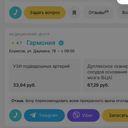
89
Задать вопрос
Отзывы
Вс
МЕДИЦИНСКИЙ ЦЕНТР
Гармония
4.7
Борисов, ул. Даумана, 78
с 09:00
УЗИ подвздошных артерий
Дуплексное скани
сосудов основания
мозга (БЦА)
33,94 руб.
67,29 руб.
Отзыв
.
Хочу порекомендовать всем прекрасного врача отолариголога Пономарёву Зинаиду Николаевну. Её терпение и сила убеждения заставили меня сд
Telegram
Viber
Записать