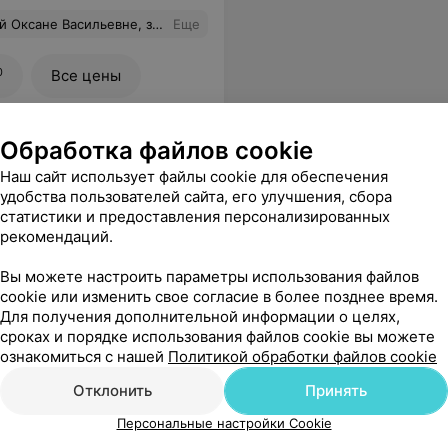
авильному решению о госпитализации удалось спасти нашего ребёнка. Это дорого стоит.
Еще
0
Все цены
Обработка файлов cookie
Наш сайт использует файлы cookie для обеспечения
удобства пользователей сайта, его улучшения, сбора
статистики и предоставления персонализированных
рекомендаций.
Вы можете настроить параметры использования файлов
cookie или изменить свое согласие в более позднее время.
Для получения дополнительной информации о целях,
сроках и порядке использования файлов cookie вы можете
Все цены
ознакомиться с нашей
Политикой обработки файлов cookie
Отклонить
Принять
Персональные настройки Cookie
ле к/с на 7-8 сутки, естественные на 6-7 сутки, платная палата - около 24 руб/сутки; комплект для к/с без чулков - где то 55 руб. Врачи и весь мед.персонал, просто великолепные, от чистого сердца, огромное им спасибо за свой профессионализм, терпение, понимание
Еще