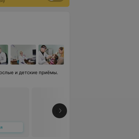
ону
ослые и детские приёмы.
Все цены
ся