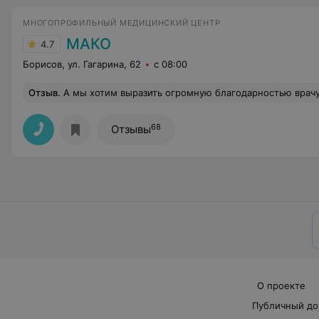
МНОГОПРОФИЛЬНЫЙ МЕДИЦИНСКИЙ ЦЕНТР
МАКО
4.7
Борисов, ул. Гагарина, 62
с 08:00
Отзыв
.
А мы хотим выразить огромную благодарностью врачу педиатру, Булыгиной Екатерине Александровне , были на приеме 22.12.24. И только она смогла сказать , что с ребенком и дала направление в больн
68
Отзывы
О проекте
Публичный до